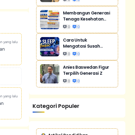
Membangun Generasi
Tenaga Kesehatan
Unggul Dan Men...
0
0
Cara Untuk
an yang lalu
Mengatasi Susah
kan
Tidur Akibat Stres
0
0
Anies Baswedan Figur
Terpilih Generasi Z
0
0
an yang lalu
an
Kategori Populer