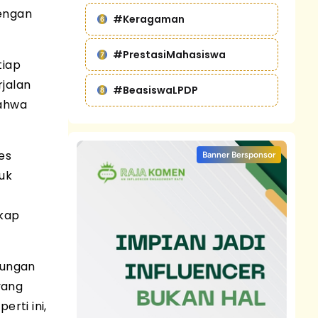
dengan
#Keragaman
#PrestasiMahasiswa
tiap
rjalan
#BeasiswaLPDP
bahwa
es
Banner Bersponsor
uk
ikap
kungan
yang
rti ini,