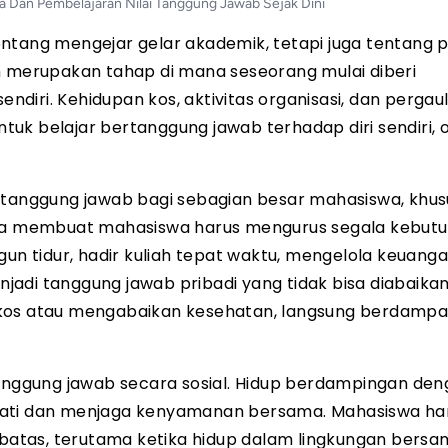
 Dan Pembelajaran Nilai Tanggung Jawab Sejak Dini
ntang mengejar gelar akademik, tetapi juga tentang 
h merupakan tahap di mana seseorang mulai diberi
diri. Kehidupan kos, aktivitas organisasi, dan pergau
uk belajar bertanggung jawab terhadap diri sendiri, 
n tanggung jawab bagi sebagian besar mahasiswa, khu
 tua membuat mahasiswa harus mengurus segala kebut
gun tidur, hadir kuliah tepat waktu, mengelola keuang
adi tanggung jawab pribadi yang tidak bisa diabaikan
 kos atau mengabaikan kesehatan, langsung berdamp
tanggung jawab secara sosial. Hidup berdampingan de
mati dan menjaga kenyamanan bersama. Mahasiswa ha
tas, terutama ketika hidup dalam lingkungan bersam