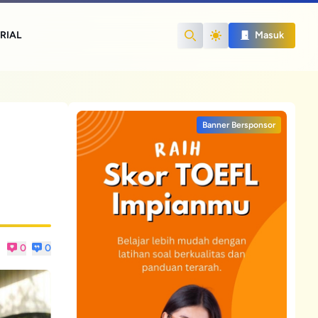
RIAL
Masuk
Search
Banner Bersponsor
0
0