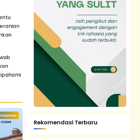
entu
beranian
inkan
awab
kan
 dipahami
ersponsor
Rekomendasi Terbaru