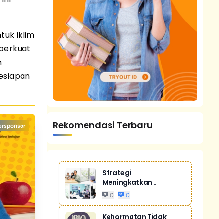
tuk iklim
mperkuat
n
esiapan
Rekomendasi Terbaru
ersponsor
Strategi
Meningkatkan
Penjualan Melalui
0
0
Digital Ma...
Kehormatan Tidak