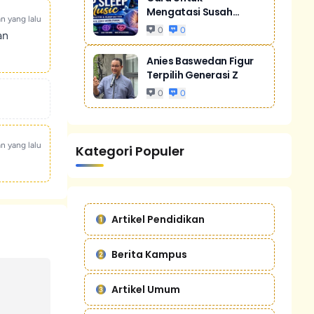
Mengatasi Susah
an yang lalu
Tidur Akibat Stres
0
0
an
Anies Baswedan Figur
Terpilih Generasi Z
0
0
an yang lalu
Kategori Populer
Artikel Pendidikan
Berita Kampus
Artikel Umum