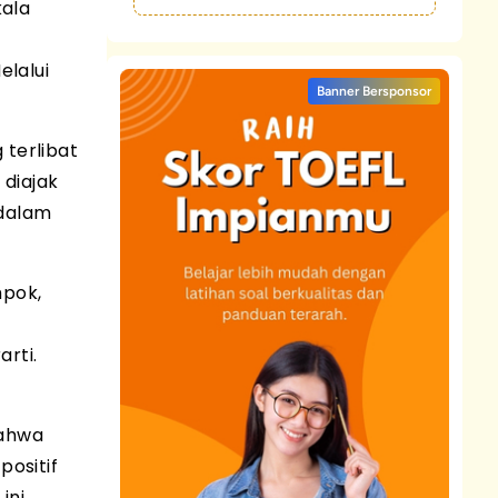
kala
elalui
Banner Bersponsor
 terlibat
 diajak
 dalam
mpok,
rti.
bahwa
positif
ini