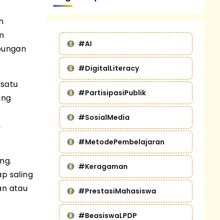
n
m
#AI
ubungan
#DigitalLiteracy
 satu
#PartisipasiPublik
ing
#SosialMedia
,
#MetodePembelajaran
ng.
#Keragaman
ap saling
an atau
#PrestasiMahasiswa
#BeasiswaLPDP