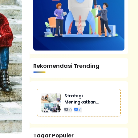
Rekomendasi Trending
Strategi
Meningkatkan
Penjualan Melalui
0
0
Digital Marketing
Untuk Bisnis Yang
Lebih Kompetitif
Tagar Populer