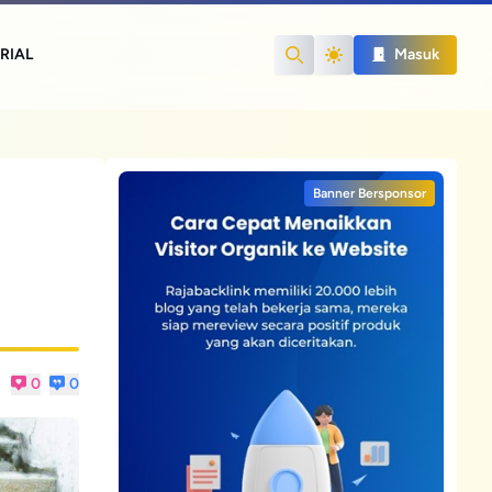
RIAL
Masuk
Search
Banner Bersponsor
0
0