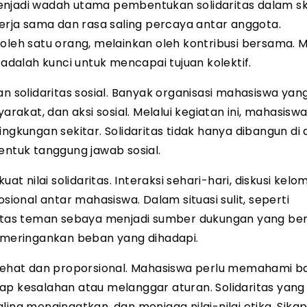
enjadi wadah utama pembentukan solidaritas dalam s
kerja sama dan rasa saling percaya antar anggota.
oleh satu orang, melainkan oleh kontribusi bersama. M
 adalah kunci untuk mencapai tujuan kolektif.
n solidaritas sosial. Banyak organisasi mahasiswa yang
kat, dan aksi sosial. Melalui kegiatan ini, mahasiswa
ingkungan sekitar. Solidaritas tidak hanya dibangun di
entuk tanggung jawab sosial.
nilai solidaritas. Interaksi sehari-hari, diskusi kelo
onal antar mahasiswa. Dalam situasi sulit, seperti
ritas teman sebaya menjadi sumber dukungan yang bera
meringankan beban yang dihadapi.
a sehat dan proporsional. Mahasiswa perlu memahami 
p kesalahan atau melanggar aturan. Solidaritas yang 
ing mengingatkan, dan menjaga nilai-nilai etika. Sikap 