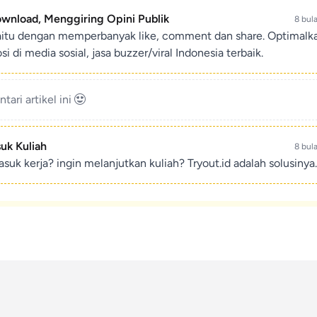
ownload, Menggiring Opini Publik
8 bul
aitu dengan memperbanyak like, comment dan share. Optimalk
di media sosial, jasa buzzer/viral Indonesia terbaik.
ari artikel ini
suk Kuliah
8 bul
suk kerja? ingin melanjutkan kuliah? Tryout.id adalah solusinya.