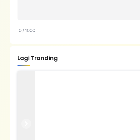
0 / 1000
Lagi Tranding
Previous
Next