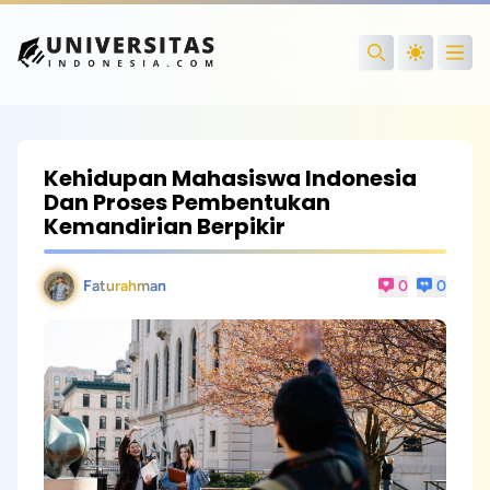
Open
Search
Kehidupan Mahasiswa Indonesia
Dan Proses Pembentukan
Kemandirian Berpikir
Faturahman
0
0