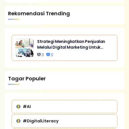
Rekomendasi Trending
Strategi Meningkatkan Penjualan
Melalui Digital Marketing Untuk
Bisnis Yang Lebih Kompetitif
0
0
Tagar Populer
#AI
#DigitalLiteracy