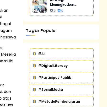
Meningkatkan
Penjualan Melalui
ukan
0
0
Digital Marketing
i
Untuk Bisnis Yang
rbagai
Lebih Kompetitif
Tagar Populer
 ragam
hasiswa.
os
#AI
. Mereka
emiliki
#DigitalLiteracy
#PartisipasiPublik
ar
#SosialMedia
i, dan
b atas
#MetodePembelajaran
perluas