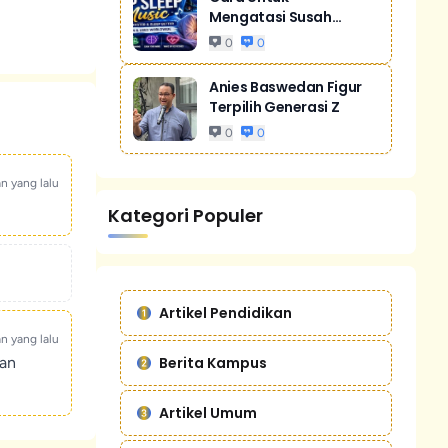
Mengatasi Susah
Tidur Akibat Stres
0
0
Anies Baswedan Figur
Terpilih Generasi Z
0
0
an yang lalu
Kategori Populer
Artikel Pendidikan
an yang lalu
Berita Kampus
kan
Artikel Umum