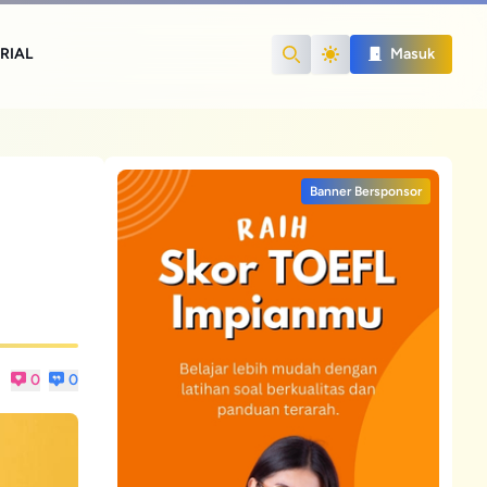
RIAL
Masuk
Search
Banner Bersponsor
0
0