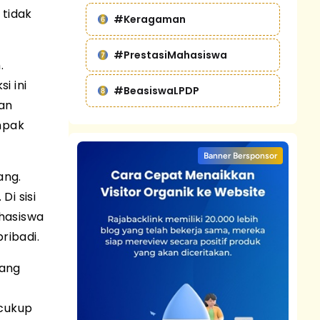
 tidak
#Keragaman
#PrestasiMahasiswa
.
i ini
#BeasiswaLPDP
an
mpak
Banner Bersponsor
ang.
Di sisi
ahasiswa
ribadi.
yang
k
 cukup