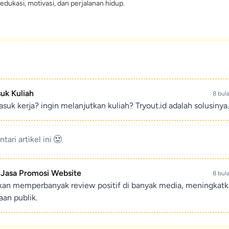
edukasi, motivasi, dan perjalanan hidup.
suk Kuliah
8 bul
suk kerja? ingin melanjutkan kuliah? Tryout.id adalah solusinya.
ari artikel ini
- Jasa Promosi Website
8 bul
ikan memperbanyak review positif di banyak media, meningkat
an publik.