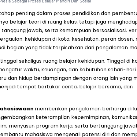
esia Sebagai Proses Belajar Mandiri Dan Sosial
 tahap penting dalam proses pendidikan dan pembent
ya belajar teori di ruang kelas, tetapi juga menghadap
 tanggung jawab, serta kemampuan bersosialisasi. Be
pergaulan, kehidupan di kota, kesehatan, peran dosen,
adi bagian yang tidak terpisahkan dari pengalaman ma
inggal sekaligus ruang belajar kehidupan. Tinggal di k
engatur waktu, keuangan, dan kebutuhan sehari-hari
aru dan hidup berdampingan dengan orang lain yang m
menjadi tempat bertukar cerita, belajar bersama, dan
mahasiswaan
memberikan pengalaman berharga di lu
engembangkan keterampilan kepemimpinan, komunikas
im, menyusun program kerja, serta bertanggung jawa
a membantu mahasiswa mengenali potensi diri dan mem