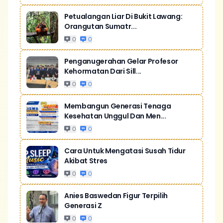
Petualangan Liar Di Bukit Lawang:
Orangutan Sumatr...
0
0
Penganugerahan Gelar Profesor
Kehormatan Dari Sill...
0
0
Membangun Generasi Tenaga
Kesehatan Unggul Dan Men...
0
0
Cara Untuk Mengatasi Susah Tidur
Akibat Stres
0
0
Anies Baswedan Figur Terpilih
Generasi Z
0
0