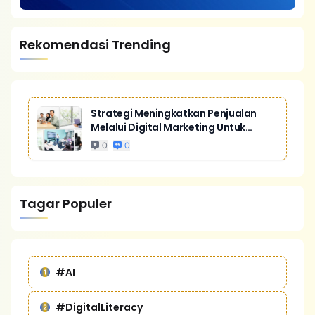
Rekomendasi Trending
Strategi Meningkatkan Penjualan
Melalui Digital Marketing Untuk
Bisnis Yang Lebih Kompetitif
0
0
Tagar Populer
#AI
#DigitalLiteracy