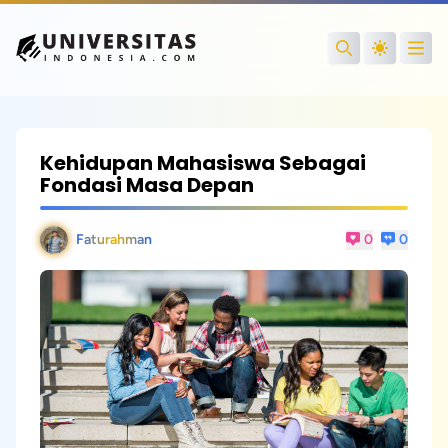
Open
Search
Kehidupan Mahasiswa Sebagai
Fondasi Masa Depan
Faturahman
0
0