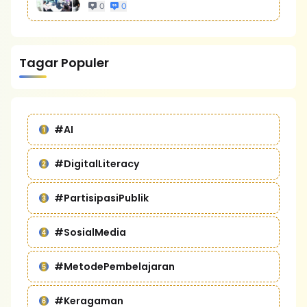
Bisnis Yang Lebih Kompetitif
0
0
Tagar Populer
#AI
#DigitalLiteracy
#PartisipasiPublik
#SosialMedia
#MetodePembelajaran
#Keragaman