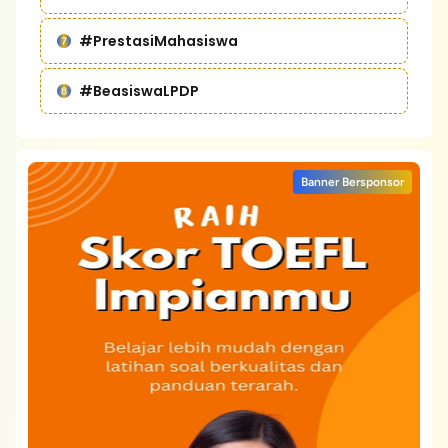
#PrestasiMahasiswa
#BeasiswaLPDP
Banner Bersponsor