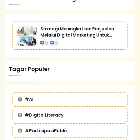
Strategi Meningkatkan Penjualan
Melalui Digital Marketing Untuk
Bisnis Yang Lebih Kompetitif
0
0
Tagar Populer
#AI
#DigitalLiteracy
#PartisipasiPublik