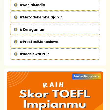
#SosialMedia
#MetodePembelajaran
#Keragaman
#PrestasiMahasiswa
#BeasiswaLPDP
Banner Bersponsor