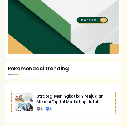
Rekomendasi Trending
Strategi Meningkatkan Penjualan
Melalui Digital Marketing Untuk
Bisnis Yang Lebih Kompetitif
0
0