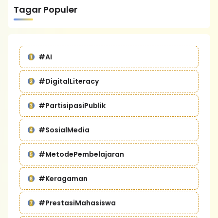
Tagar Populer
#AI
#DigitalLiteracy
#PartisipasiPublik
#SosialMedia
#MetodePembelajaran
#Keragaman
#PrestasiMahasiswa