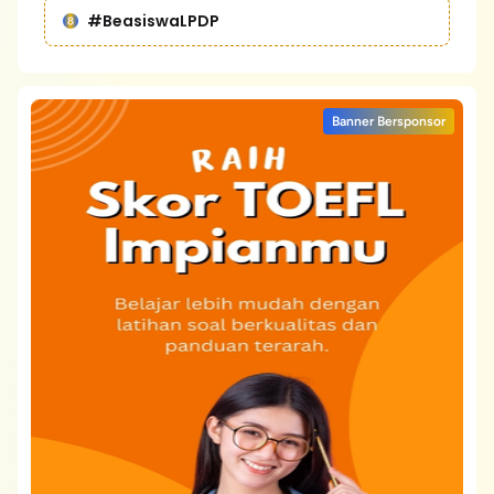
#BeasiswaLPDP
Banner Bersponsor