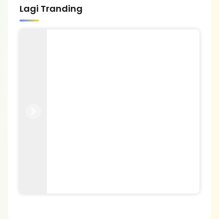
Lagi Tranding
Previous
Next