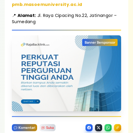
pmb.masoemuniversity.ac.id
📍
Alamat:
Jl. Raya Cipacing No.22, Jatinangor –
Sumedang
Banner Bersponsor
Komentari
Suka