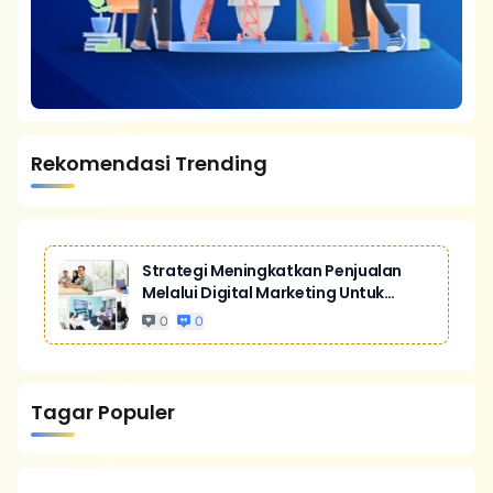
Rekomendasi Trending
Strategi Meningkatkan Penjualan
Melalui Digital Marketing Untuk
Bisnis Yang Lebih Kompetitif
0
0
Tagar Populer