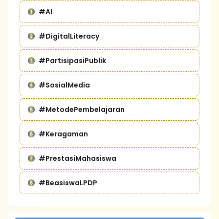
#AI
#DigitalLiteracy
#PartisipasiPublik
#SosialMedia
#MetodePembelajaran
#Keragaman
#PrestasiMahasiswa
#BeasiswaLPDP