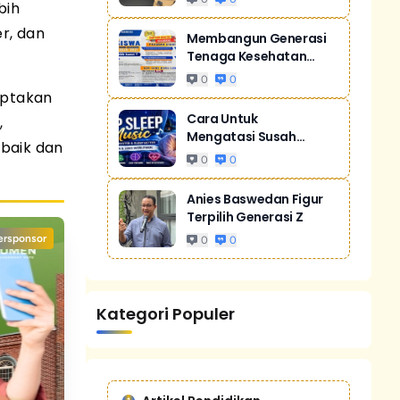
bih
r, dan
Membangun Generasi
Tenaga Kesehatan
Unggul Dan Men...
0
0
iptakan
Cara Untuk
,
Mengatasi Susah
baik dan
Tidur Akibat Stres
0
0
Anies Baswedan Figur
Terpilih Generasi Z
ersponsor
0
0
Kategori Populer