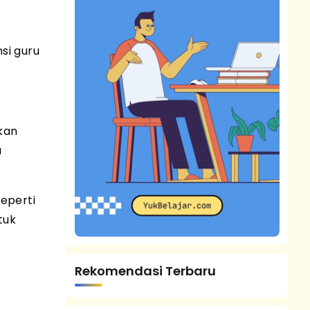
si guru
kan
u
eperti
tuk
Rekomendasi Terbaru