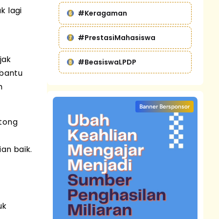
ak lagi
#Keragaman
#PrestasiMahasiswa
jak
#BeasiswaLPDP
mbantu
h
Banner Bersponsor
otong
an baik.
uk