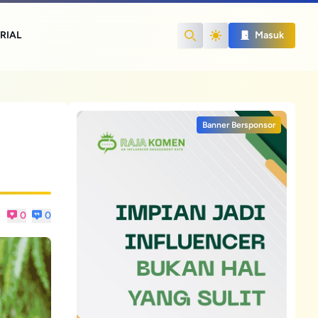
RIAL
Masuk
Search
Banner Bersponsor
0
0