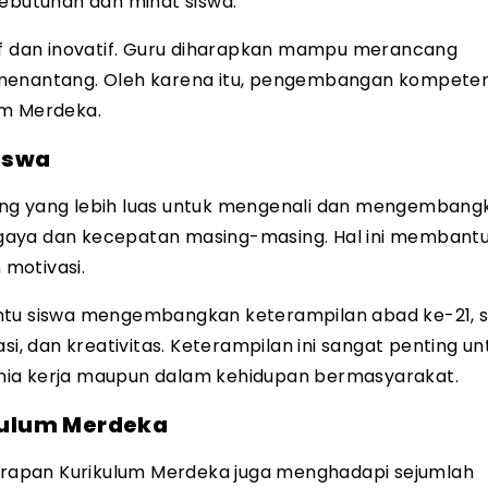
butuhan dan minat siswa.
tif dan inovatif. Guru diharapkan mampu merancang
 menantang. Oleh karena itu, pengembangan kompeten
um Merdeka.
iswa
ang yang lebih luas untuk mengenali dan mengembang
an gaya dan kecepatan masing-masing. Hal ini membant
motivasi.
antu siswa mengembangkan keterampilan abad ke-21, s
si, dan kreativitas. Keterampilan ini sangat penting un
nia kerja maupun dalam kehidupan bermasyarakat.
kulum Merdeka
rapan Kurikulum Merdeka juga menghadapi sejumlah