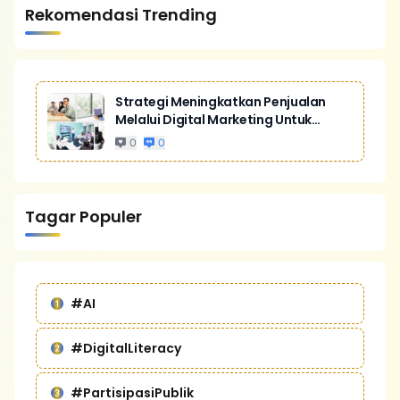
Rekomendasi Trending
Strategi Meningkatkan Penjualan
Melalui Digital Marketing Untuk
Bisnis Yang Lebih Kompetitif
0
0
Tagar Populer
#AI
#DigitalLiteracy
#PartisipasiPublik