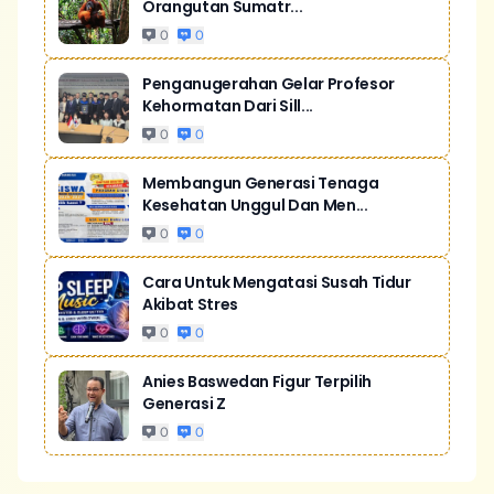
Orangutan Sumatr...
0
0
Penganugerahan Gelar Profesor
Kehormatan Dari Sill...
0
0
Membangun Generasi Tenaga
Kesehatan Unggul Dan Men...
0
0
Cara Untuk Mengatasi Susah Tidur
Akibat Stres
0
0
Anies Baswedan Figur Terpilih
Generasi Z
0
0