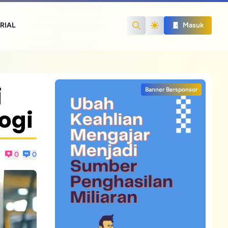
RIAL
Masuk
Search
i
Banner Bersponsor
ogi
0
0