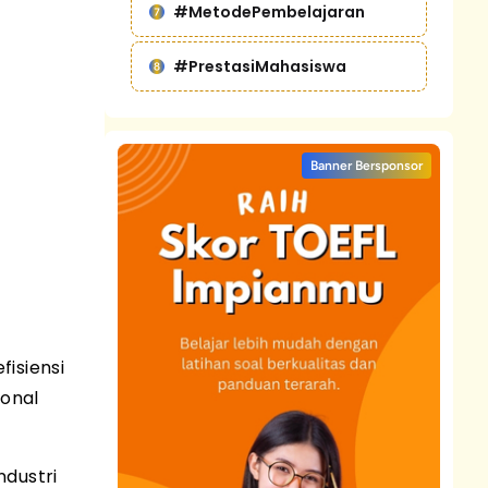
#MetodePembelajaran
#PrestasiMahasiswa
Banner Bersponsor
isiensi
ional
ndustri