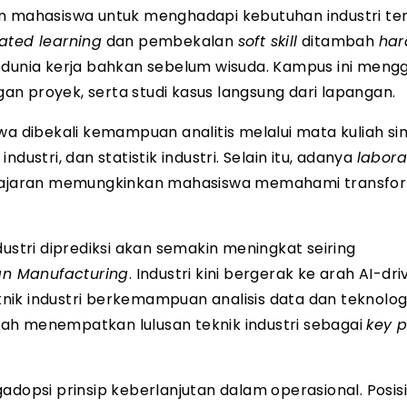
an mahasiswa untuk menghadapi kebutuhan industri ter
ated learning
dan pembekalan
soft skill
ditambah
hard
e dunia kerja bahkan sebelum wisuda. Kampus ini men
n proyek, serta studi kasus langsung dari lapangan.
wa dibekali kemampuan analitis melalui mata kuliah si
dustri, dan statistik industri. Selain itu, adanya
labora
mbelajaran memungkinkan mahasiswa memahami transfo
ustri diprediksi akan semakin meningkat seiring
an Manufacturing
. Industri kini bergerak ke arah AI-dr
ik industri berkemampuan analisis data dan teknologi
ah menempatkan lulusan teknik industri sebagai
key 
adopsi prinsip keberlanjutan dalam operasional. Posisi