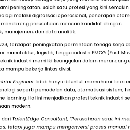
 peningkatan. Salah satu profesi yang kini semakin 
nologi melalui digitalisasi operasional, penerapan otom
elah mendorong perusahaan mencari kandidat dengan
, manajemen, dan data analitik.
024
, terdapat peningkatan permintaan tenaga kerja 
tor manufaktur, logistik, hingga industri FMCG (Fast Mo
eknik industri memiliki keunggulan dalam merancang ef
a mampu bekerja lintas divisi.
strial Engineer
tidak hanya dituntut memahami teori 
eknologi seperti pemodelan data, otomatisasi sistem, h
learning. Hal ini menjadikan profesi teknik industri 
haan modern.
 dari
TalentEdge Consultant
,
“Perusahaan saat ini me
tas, tetapi juga mampu mengonversi proses manual 