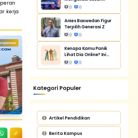
 peran
Tidur Akibat Stres
0
0
ar kerja
Anies Baswedan Figur
Terpilih Generasi Z
0
0
ersponsor
Kenapa Kamu Panik
Lihat Dia Online? Ini
Bukan Cuma...
0
0
Kategori Populer
Artikel Pendidikan
Berita Kampus