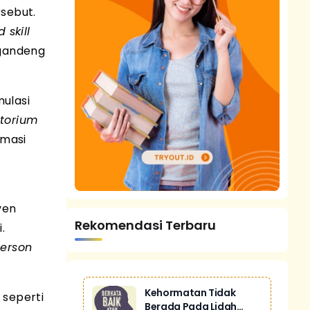
sebut.
 skill
ggandeng
mulasi
torium
rmasi
iven
Rekomendasi Terbaru
.
person
Kehormatan Tidak
 seperti
Berada Pada Lidah