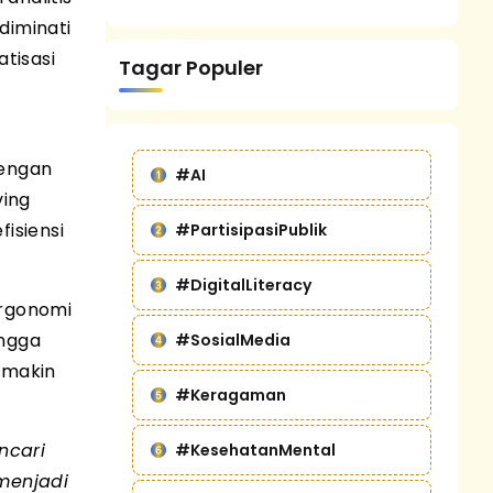
diminati
atisasi
Tagar Populer
dengan
#AI
ving
isiensi
#PartisipasiPublik
#DigitalLiteracy
ergonomi
ingga
#SosialMedia
semakin
#Keragaman
ncari
#KesehatanMental
menjadi