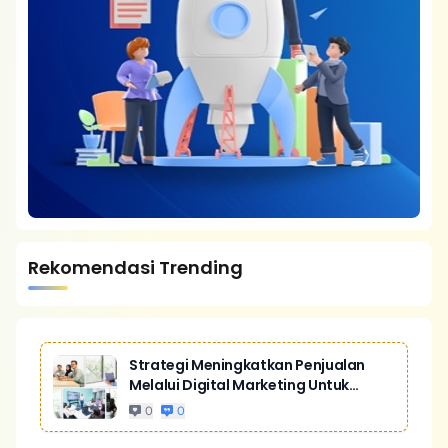
Rekomendasi Trending
Strategi Meningkatkan Penjualan
Melalui Digital Marketing Untuk
Bisnis Yang Lebih Kompetitif
0
0