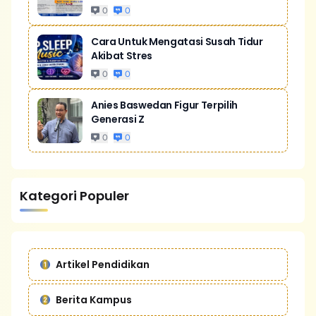
0
0
Cara Untuk Mengatasi Susah Tidur
Akibat Stres
0
0
Anies Baswedan Figur Terpilih
Generasi Z
0
0
Kategori Populer
Artikel Pendidikan
Berita Kampus