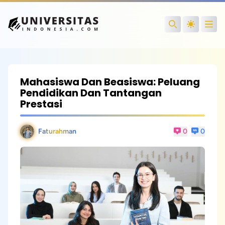
Open
Search
Mahasiswa Dan Beasiswa: Peluang
Pendidikan Dan Tantangan
Prestasi
Faturahman
0
0