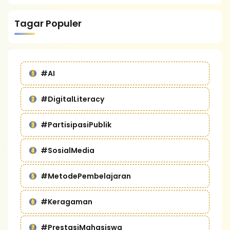
Tagar Populer
#AI
#DigitalLiteracy
#PartisipasiPublik
#SosialMedia
#MetodePembelajaran
#Keragaman
#PrestasiMahasiswa