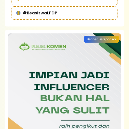
#BeasiswaLPDP
Banner Bersponsor