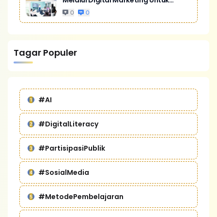
Melalui Digital Marketing Untuk
Bisnis Yang Lebih Kompetitif
0
0
Tagar Populer
#AI
#DigitalLiteracy
#PartisipasiPublik
#SosialMedia
#MetodePembelajaran