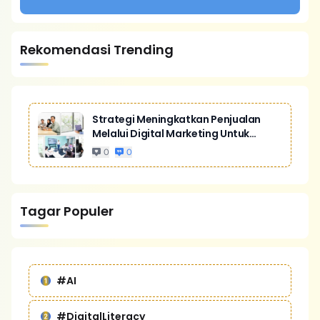
Rekomendasi Trending
Strategi Meningkatkan Penjualan
Melalui Digital Marketing Untuk
Bisnis Yang Lebih Kompetitif
0
0
Tagar Populer
#AI
#DigitalLiteracy