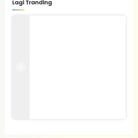
Lagi Tranding
Previous
Next