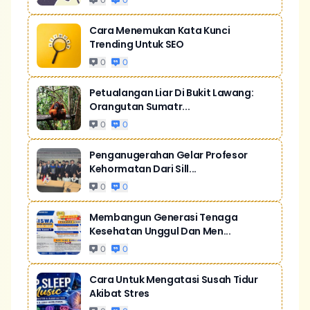
0
0
Cara Menemukan Kata Kunci
Trending Untuk SEO
0
0
Petualangan Liar Di Bukit Lawang:
Orangutan Sumatr...
0
0
Penganugerahan Gelar Profesor
Kehormatan Dari Sill...
0
0
Membangun Generasi Tenaga
Kesehatan Unggul Dan Men...
0
0
Cara Untuk Mengatasi Susah Tidur
Akibat Stres