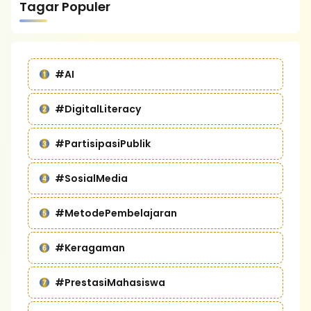
Tagar Populer
#AI
#DigitalLiteracy
#PartisipasiPublik
#SosialMedia
#MetodePembelajaran
#Keragaman
#PrestasiMahasiswa