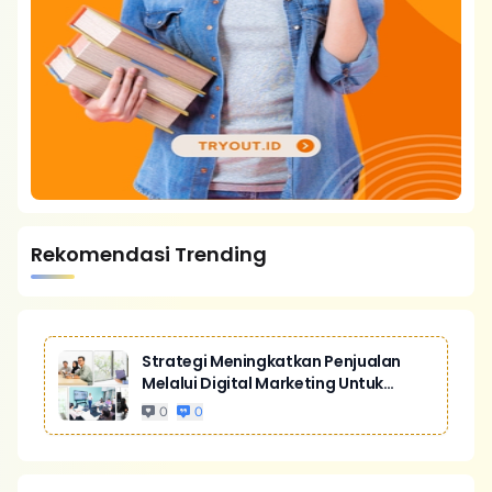
Rekomendasi Trending
Strategi Meningkatkan Penjualan
Melalui Digital Marketing Untuk
Bisnis Yang Lebih Kompetitif
0
0