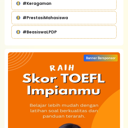
#Keragaman
#PrestasiMahasiswa
#BeasiswaLPDP
Banner Bersponsor