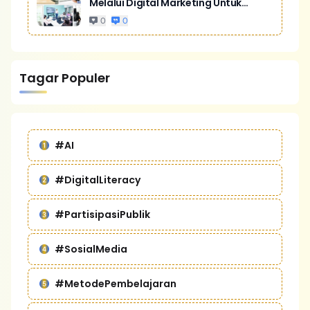
Melalui Digital Marketing Untuk
Bisnis Yang Lebih Kompetitif
0
0
Tagar Populer
#AI
#DigitalLiteracy
#PartisipasiPublik
#SosialMedia
#MetodePembelajaran