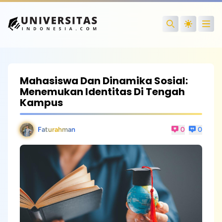
Open
Search
Mahasiswa Dan Dinamika Sosial:
Menemukan Identitas Di Tengah
Kampus
Faturahman
0
0