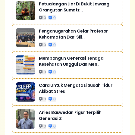
Petualangan Liar Di Bukit Lawang:
Orangutan Sumatr...
0
0
Penganugerahan Gelar Profesor
Kehormatan Dari Sill...
0
0
Membangun Generasi Tenaga
Kesehatan Unggul Dan Men...
0
0
Cara Untuk Mengatasi Susah Tidur
Akibat Stres
0
0
Anies Baswedan Figur Terpilih
Generasi Z
0
0