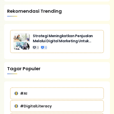
Rekomendasi Trending
Strategi Meningkatkan Penjualan
Melalui Digital Marketing Untuk
Bisnis Yang Lebih Kompetitif
0
0
Tagar Populer
#AI
#DigitalLiteracy