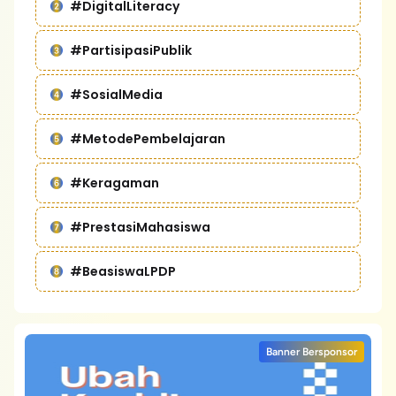
#DigitalLiteracy
#PartisipasiPublik
#SosialMedia
#MetodePembelajaran
#Keragaman
#PrestasiMahasiswa
#BeasiswaLPDP
Banner Bersponsor