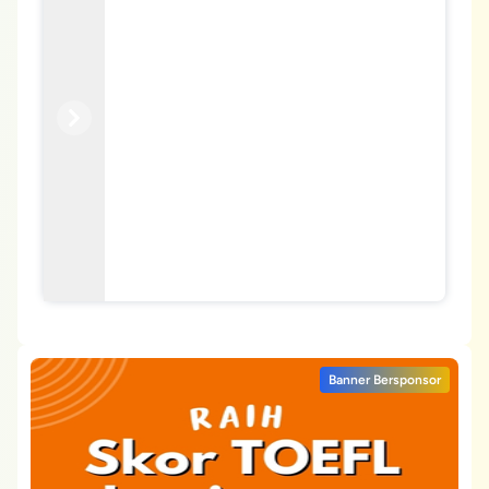
Previous
Next
Banner Bersponsor