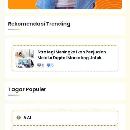
Rekomendasi Trending
Strategi Meningkatkan Penjualan
Melalui Digital Marketing Untuk
Bisnis Yang Lebih Kompetitif
0
0
Tagar Populer
#AI