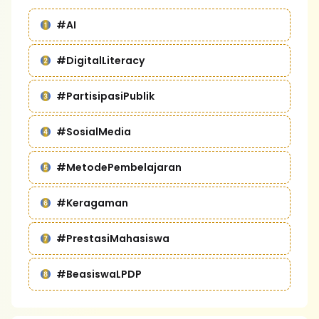
#AI
#DigitalLiteracy
#PartisipasiPublik
#SosialMedia
#MetodePembelajaran
#Keragaman
#PrestasiMahasiswa
#BeasiswaLPDP