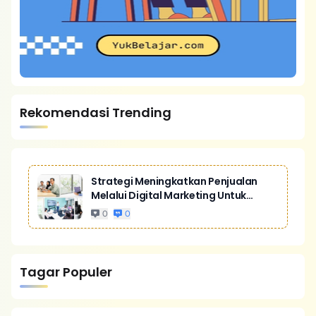
Rekomendasi Trending
Strategi Meningkatkan Penjualan
Melalui Digital Marketing Untuk
Bisnis Yang Lebih Kompetitif
0
0
Tagar Populer