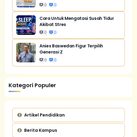
0
0
Cara Untuk Mengatasi Susah Tidur
Akibat Stres
0
0
Anies Baswedan Figur Terpilih
Generasi Z
0
0
Kategori Populer
Artikel Pendidikan
Berita Kampus