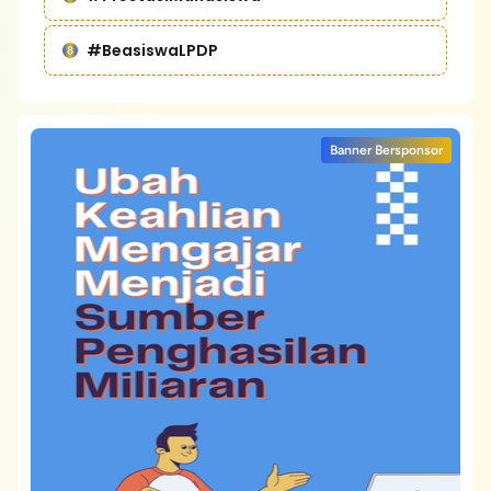
#BeasiswaLPDP
Banner Bersponsor