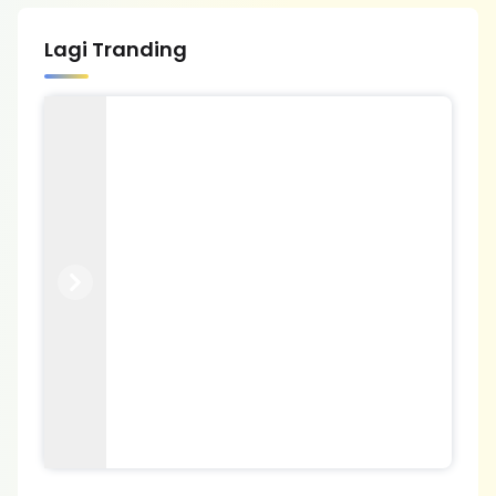
Lagi Tranding
Previous
Next