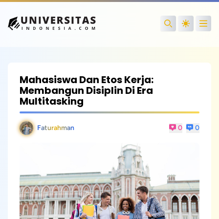
Open
Search
Mahasiswa Dan Etos Kerja:
Membangun Disiplin Di Era
Multitasking
Faturahman
0
0