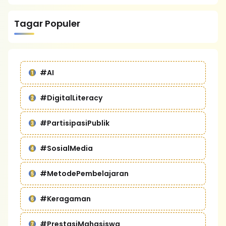
Tagar Populer
#AI
#DigitalLiteracy
#PartisipasiPublik
#SosialMedia
#MetodePembelajaran
#Keragaman
#PrestasiMahasiswa