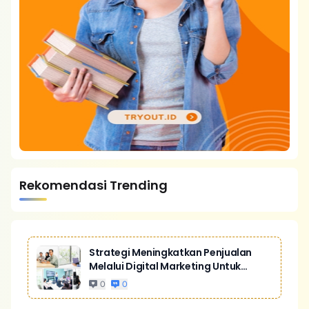
Rekomendasi Trending
Strategi Meningkatkan Penjualan
Melalui Digital Marketing Untuk
Bisnis Yang Lebih Kompetitif
0
0