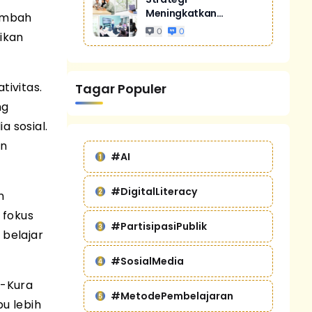
Meningkatkan
nambah
Penjualan Melalui
0
0
ikan
Digital Marketing
Untuk Bisnis Yang
Lebih Kompetitif
tivitas.
Tagar Populer
ng
a sosial.
an
#AI
#DigitalLiteracy
n
 fokus
#PartisipasiPublik
belajar
#SosialMedia
a-Kura
#MetodePembelajaran
u lebih