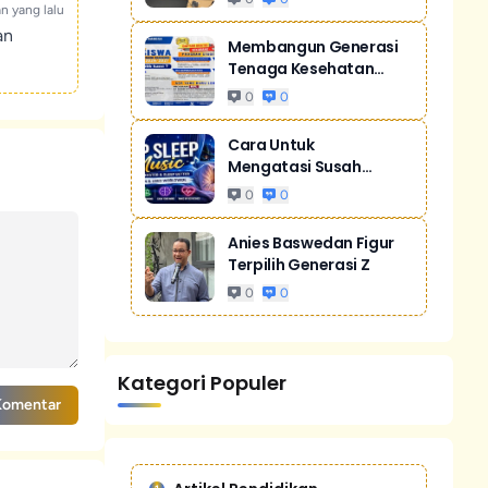
an yang lalu
an
Membangun Generasi
Tenaga Kesehatan
Unggul Dan Men...
0
0
Cara Untuk
Mengatasi Susah
Tidur Akibat Stres
0
0
Anies Baswedan Figur
Terpilih Generasi Z
0
0
Kategori Populer
Komentar