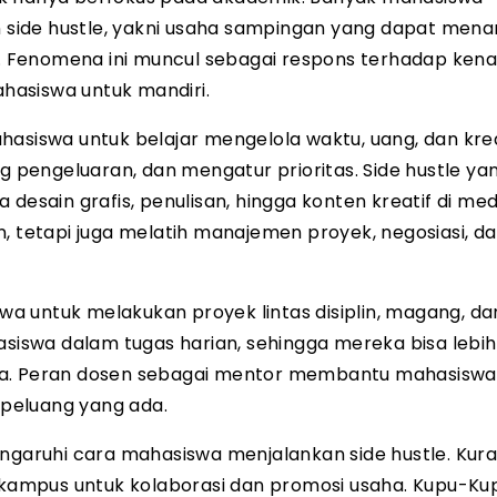
 side hustle, yakni usaha sampingan yang dapat me
 Fenomena ini muncul sebagai respons terhadap kena
ahasiswa untuk mandiri.
asiswa untuk belajar mengelola waktu, uang, dan krea
pengeluaran, dan mengatur prioritas. Side hustle ya
a desain grafis, penulisan, hingga konten kreatif di medi
, tetapi juga melatih manajemen proyek, negosiasi, d
a untuk melakukan proyek lintas disiplin, magang, da
swa dalam tugas harian, sehingga mereka bisa lebih
ha. Peran dosen sebagai mentor membantu mahasiswa 
n peluang yang ada.
aruhi cara mahasiswa menjalankan side hustle. Kur
g kampus untuk kolaborasi dan promosi usaha. Kupu-Kup