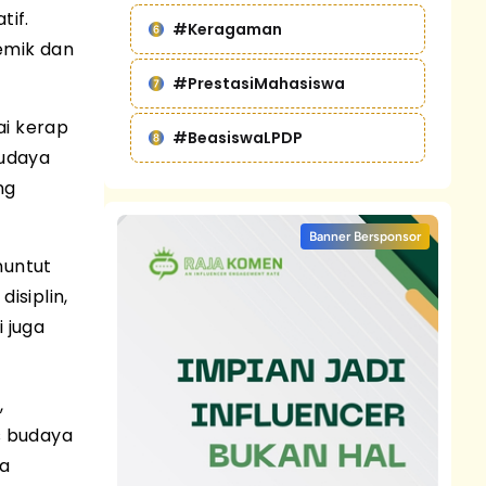
tif.
#Keragaman
emik dan
#PrestasiMahasiswa
ai kerap
#BeasiswaLPDP
budaya
ng
Banner Bersponsor
nuntut
isiplin,
 juga
,
as budaya
a