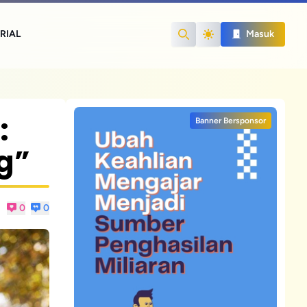
RIAL
Masuk
Search
:
Banner Bersponsor
g”
0
0