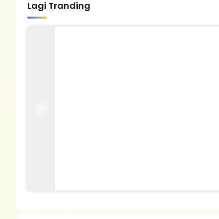
Lagi Tranding
Previous
Next