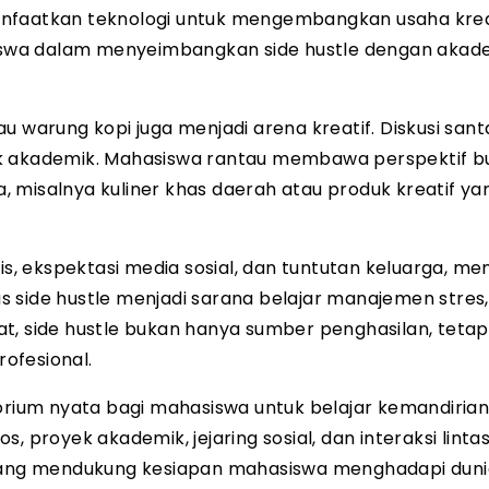
anfaatkan teknologi untuk mengembangkan usaha krea
asiswa dalam menyeimbangkan side hustle dengan akad
u warung kopi juga menjadi arena kreatif. Diskusi sant
ek akademik. Mahasiswa rantau membawa perspektif 
ha, misalnya kuliner khas daerah atau produk kreatif ya
is, ekspektasi media sosial, dan tuntutan keluarga, me
side hustle menjadi sarana belajar manajemen stres, d
t, side hustle bukan hanya sumber penghasilan, tetapi
ofesional.
orium nyata bagi mahasiswa untuk belajar kemandirian
, proyek akademik, jejaring sosial, dan interaksi lint
ang mendukung kesiapan mahasiswa menghadapi duni