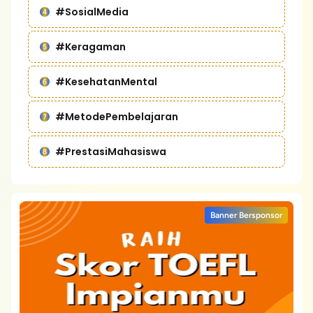
#SosialMedia
#Keragaman
#KesehatanMental
#MetodePembelajaran
#PrestasiMahasiswa
Banner Bersponsor