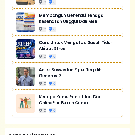
0
0
Membangun Generasi Tenaga
Kesehatan Unggul Dan Men...
0
0
Cara Untuk Mengatasi Susah Tidur
Akibat Stres
0
0
Anies Baswedan Figur Terpilih
Generasi Z
0
0
Kenapa Kamu Panik Lihat Dia
Online? Ini Bukan Cuma...
0
0