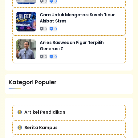
0
0
Cara Untuk Mengatasi Susah Tidur
Akibat Stres
0
0
Anies Baswedan Figur Terpilih
Generasi Z
0
0
Kategori Populer
Artikel Pendidikan
Berita Kampus