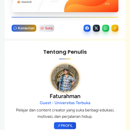
Komentari
Suka
Tentang Penulis
Faturahman
Guest - Universitas Terbuka
Pelajar dan content creator yang suka berbagi edukasi,
motivasi, dan perjalanan hidup.
PROFIL