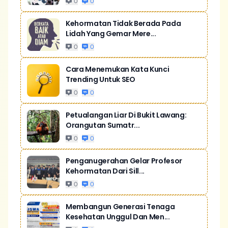
0
0
Kehormatan Tidak Berada Pada
Lidah Yang Gemar Mere...
0
0
Cara Menemukan Kata Kunci
Trending Untuk SEO
0
0
Petualangan Liar Di Bukit Lawang:
Orangutan Sumatr...
0
0
Penganugerahan Gelar Profesor
Kehormatan Dari Sill...
0
0
Membangun Generasi Tenaga
Kesehatan Unggul Dan Men...