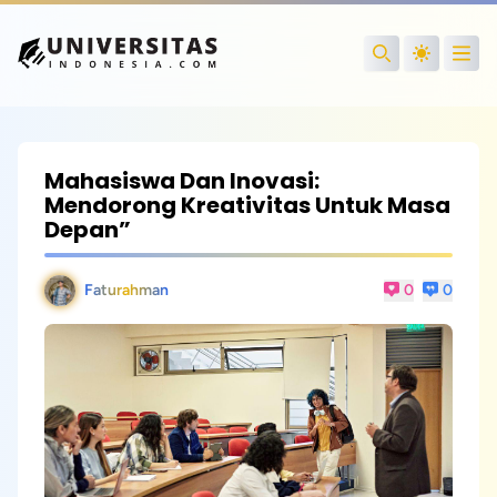
Open
Search
Mahasiswa Dan Inovasi:
Mendorong Kreativitas Untuk Masa
Depan”
Faturahman
0
0