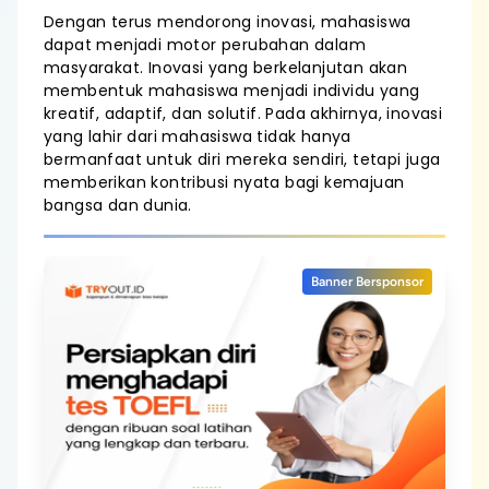
Dengan terus mendorong inovasi, mahasiswa
dapat menjadi motor perubahan dalam
masyarakat. Inovasi yang berkelanjutan akan
membentuk mahasiswa menjadi individu yang
kreatif, adaptif, dan solutif. Pada akhirnya, inovasi
yang lahir dari mahasiswa tidak hanya
bermanfaat untuk diri mereka sendiri, tetapi juga
memberikan kontribusi nyata bagi kemajuan
bangsa dan dunia.
Banner Bersponsor