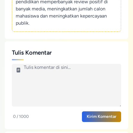
pendidikan memperbanyak review positif di
banyak media, meningkatkan jumlah calon
mahasiswa dan meningkatkan kepercayaan
publik.
Tulis Komentar
0 / 1000
Kirim Komentar