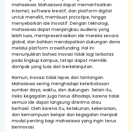
mahasiswa. Mahasiswa dapat memanfaatkan
internet, software kreatif, dan platform digital
untuk meneliti, membuat prototipe, hingga
menyebarkan ide inovatif. Dengan teknologi,
mahasiswa dapat menjangkau audiens yang
lebih luas, mempresentasikan ide mereka secara
global, dan bahkan mendapatkan dukungan dana
melalui platform crowdfunding. Hal ini
menunjukkan bahwa inovasi tidak lagi terbatas
pada lingkup kampus, tetapi dapat memiliki
dampak yang luas dan berkelanjutan.
Namun, inovasi tidak lepas dari tantangan.
Mahasiswa sering menghadapi keterbatasan
sumber daya, waktu, dan dukungan. Selain itu,
risiko kegagalan juga harus dihadapi, karena tidak
semua ide dapat langsung diterima atau
berhasil. Oleh karena itu, ketekunan, keberanian,
dan kemampuan belajar dari kegagalan menjadi
modal penting bagi mahasiswa yang ingin terus
berinovasi.