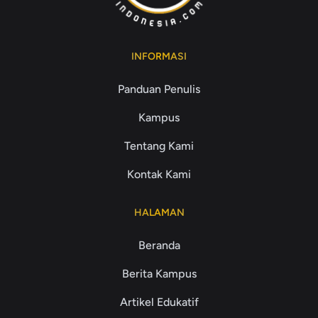
INFORMASI
Panduan Penulis
Kampus
Tentang Kami
Kontak Kami
HALAMAN
Beranda
Berita Kampus
Artikel Edukatif