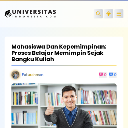
Open
Search
Mahasiswa Dan Kepemimpinan:
Proses Belajar Memimpin Sejak
Bangku Kuliah
Faturahman
0
0