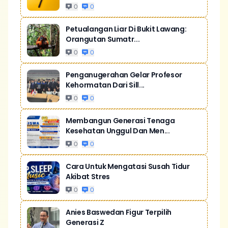
0
0
Petualangan Liar Di Bukit Lawang:
Orangutan Sumatr...
0
0
Penganugerahan Gelar Profesor
Kehormatan Dari Sill...
0
0
Membangun Generasi Tenaga
Kesehatan Unggul Dan Men...
0
0
Cara Untuk Mengatasi Susah Tidur
Akibat Stres
0
0
Anies Baswedan Figur Terpilih
Generasi Z