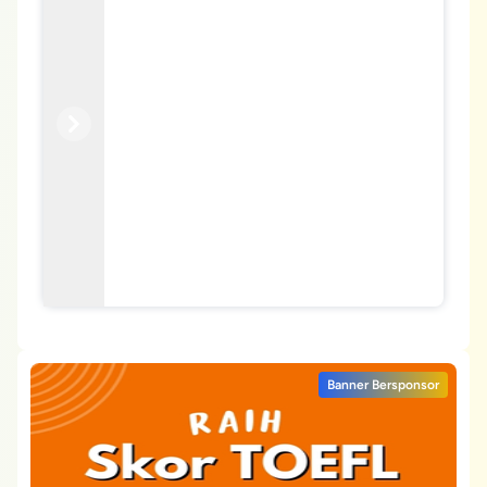
Previous
Next
Banner Bersponsor