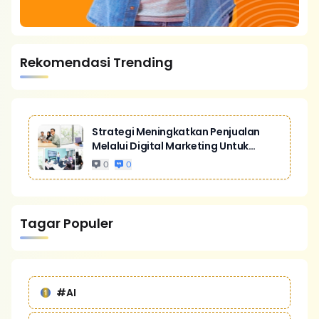
Rekomendasi Trending
Strategi Meningkatkan Penjualan
Melalui Digital Marketing Untuk
Bisnis Yang Lebih Kompetitif
0
0
Tagar Populer
#AI