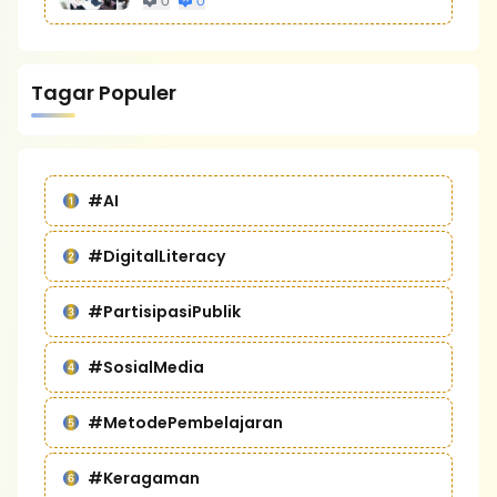
0
0
Tagar Populer
#AI
#DigitalLiteracy
#PartisipasiPublik
#SosialMedia
#MetodePembelajaran
#Keragaman