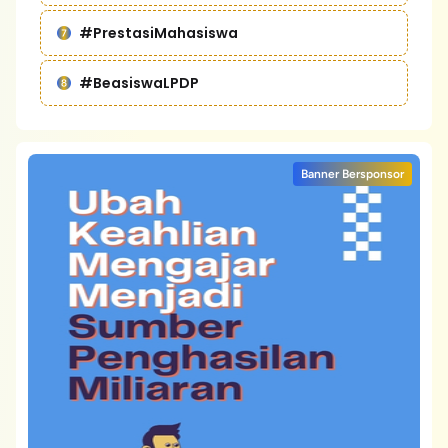
#PrestasiMahasiswa
#BeasiswaLPDP
Banner Bersponsor