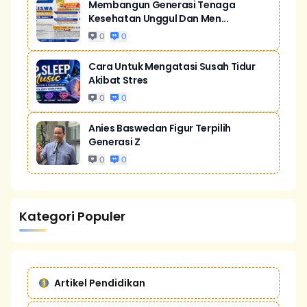
Membangun Generasi Tenaga
Kesehatan Unggul Dan Men...
0
0
Cara Untuk Mengatasi Susah Tidur
Akibat Stres
0
0
Anies Baswedan Figur Terpilih
Generasi Z
0
0
Kategori Populer
Artikel Pendidikan