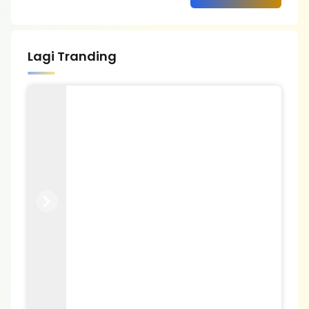
Lagi Tranding
Previous
Next