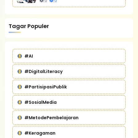
0
0
Tagar Populer
#AI
#DigitalLiteracy
#PartisipasiPublik
#SosialMedia
#MetodePembelajaran
#Keragaman