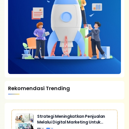
Rekomendasi Trending
Strategi Meningkatkan Penjualan
Melalui Digital Marketing Untuk
Bisnis Yang Lebih Kompetitif