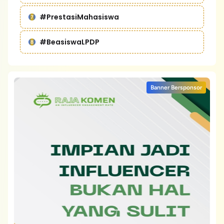
#PrestasiMahasiswa
#BeasiswaLPDP
Banner Bersponsor