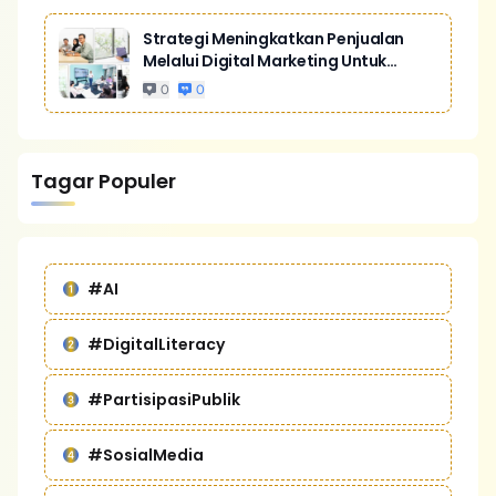
Strategi Meningkatkan Penjualan
Melalui Digital Marketing Untuk
Bisnis Yang Lebih Kompetitif
0
0
Tagar Populer
#AI
#DigitalLiteracy
#PartisipasiPublik
#SosialMedia