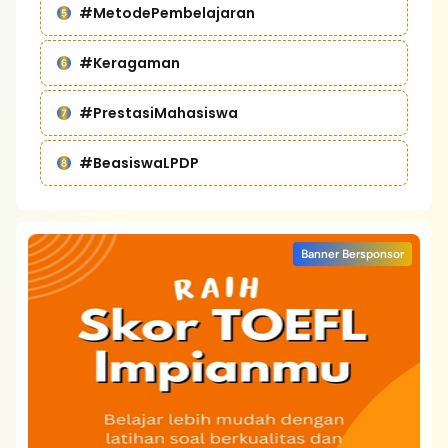
#MetodePembelajaran
#Keragaman
#PrestasiMahasiswa
#BeasiswaLPDP
Banner Bersponsor