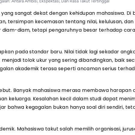
an: Antara Ambisi, Ekspektasi, Dan Rasa Takut Tertinggal
yang sangat dekat dengan kehidupan mahasiswa. Di b
n, tersimpan kecemasan tentang nilai, kelulusan, da
dir diam-diam, tetapi pengaruhnya besar terhadap car
pkan pada standar baru. Nilai tidak lagi sekadar angka
enjadi tolok ukur yang sering dibandingkan, baik se
egagalan akademik terasa seperti ancaman serius terh
rsebut. Banyak mahasiswa merasa membawa harapan 
an keluarga. Kesalahan kecil dalam studi dapat meni
r bahwa kegagalan bukan hanya soal diri sendiri, teta
mik. Mahasiswa takut salah memilih organisasi, jurus