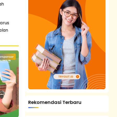
ah
harus
alan
ersponsor
Rekomendasi Terbaru