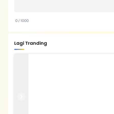
0 / 1000
Lagi Tranding
Previous
Next