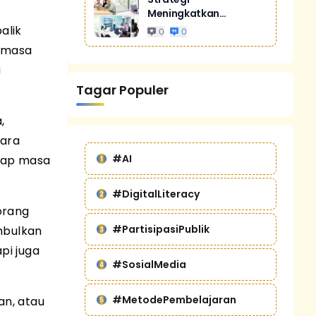
Meningkatkan
Penjualan Melalui
alik
0
0
Digital Marketing
n masa
Untuk Bisnis Yang
a
Lebih Kompetitif
Tagar Populer
,
cara
#AI
adap masa
#DigitalLiteracy
orang
#PartisipasiPublik
mbulkan
pi juga
#SosialMedia
#MetodePembelajaran
an, atau