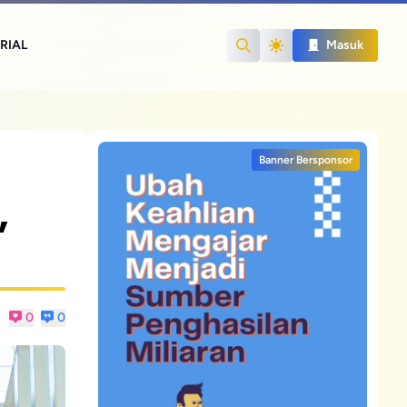
RIAL
Masuk
Search
Banner Bersponsor
,
0
0