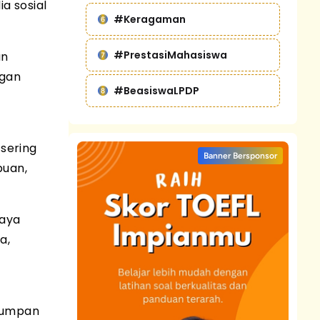
ia sosial
#Keragaman
#PrestasiMahasiswa
an
ngan
#BeasiswaLPDP
 sering
Banner Bersponsor
puan,
aya
a,
, umpan