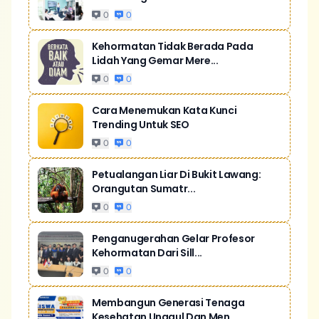
0
0
Kehormatan Tidak Berada Pada
Lidah Yang Gemar Mere...
0
0
Cara Menemukan Kata Kunci
Trending Untuk SEO
0
0
Petualangan Liar Di Bukit Lawang:
Orangutan Sumatr...
0
0
Penganugerahan Gelar Profesor
Kehormatan Dari Sill...
0
0
Membangun Generasi Tenaga
Kesehatan Unggul Dan Men...