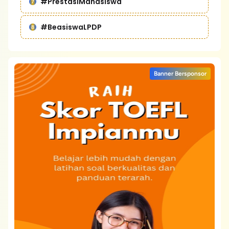
#PrestasiMahasiswa
#BeasiswaLPDP
Banner Bersponsor