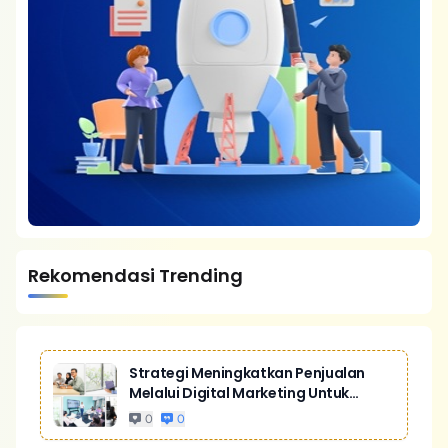
Rekomendasi Trending
Strategi Meningkatkan Penjualan
Melalui Digital Marketing Untuk
Bisnis Yang Lebih Kompetitif
0
0