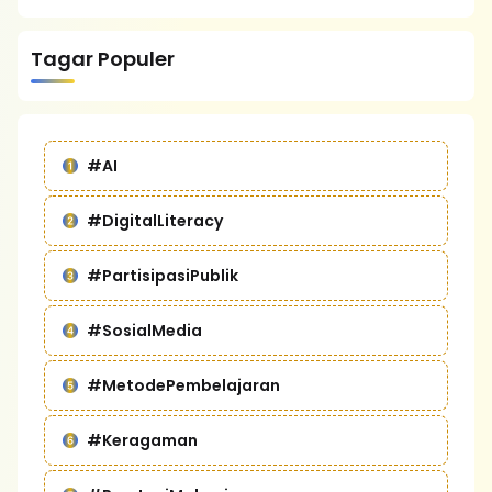
Tagar Populer
#AI
#DigitalLiteracy
#PartisipasiPublik
#SosialMedia
#MetodePembelajaran
#Keragaman