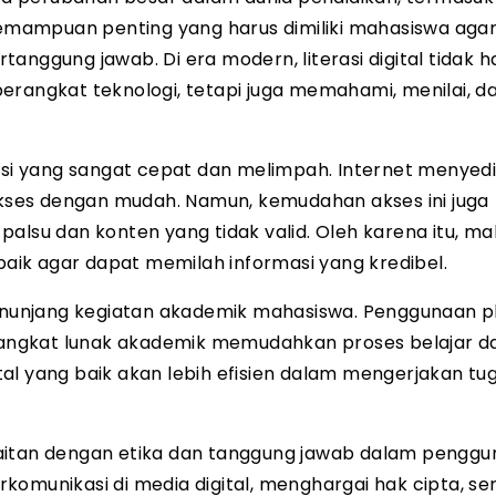
i kemampuan penting yang harus dimiliki mahasiswa ag
anggung jawab. Di era modern, literasi digital tidak 
ngkat teknologi, tetapi juga memahami, menilai, d
masi yang sangat cepat dan melimpah. Internet menyed
ses dengan mudah. Namun, kemudahan akses ini juga
alsu dan konten yang tidak valid. Oleh karena itu, m
 baik agar dapat memilah informasi yang kredibel.
 menunjang kegiatan akademik mahasiswa. Penggunaan p
perangkat lunak akademik memudahkan proses belajar d
gital yang baik akan lebih efisien dalam mengerjakan tu
erkaitan dengan etika dan tanggung jawab dalam pengg
omunikasi di media digital, menghargai hak cipta, se