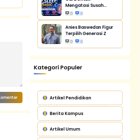
Mengatasi Susah
Tidur Akibat Stres
0
0
Anies Baswedan Figur
Terpilih Generasi Z
0
0
Kategori Populer
Artikel Pendidikan
Komentar
Berita Kampus
Artikel Umum