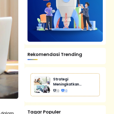
Rekomendasi Trending
Strategi
Meningkatkan
Penjualan Melalui
0
0
Digital Marketing
Untuk Bisnis Yang
Lebih Kompetitif
Tagar Populer
k dalam