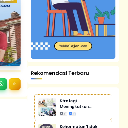
Rekomendasi Terbaru
Strategi
Meningkatkan
Penjualan Melalui
0
0
Digital Ma...
Kehormatan Tidak