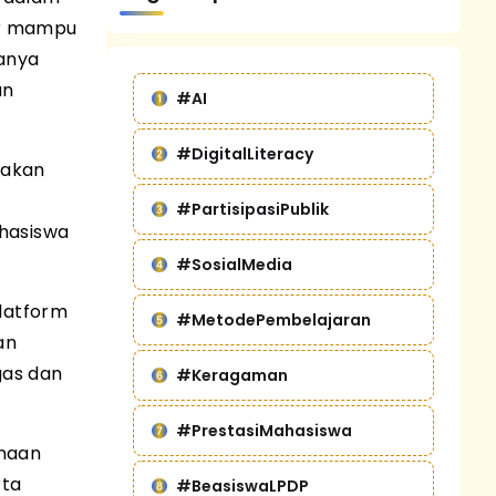
ar mampu
hanya
an
#AI
#DigitalLiteracy
iakan
#PartisipasiPublik
ahasiswa
#SosialMedia
latform
#MetodePembelajaran
an
gas dan
#Keragaman
#PrestasiMahasiswa
unaan
rta
#BeasiswaLPDP