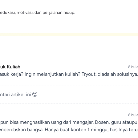
edukasi, motivasi, dan perjalanan hidup.
suk Kuliah
8 bul
suk kerja? ingin melanjutkan kuliah? Tryout.id adalah solusinya.
ari artikel ini
8 bul
apun bisa menghasilkan uang dari mengajar. Dosen, guru ataup
encerdaskan bangsa. Hanya buat konten 1 minggu, hasilnya teru