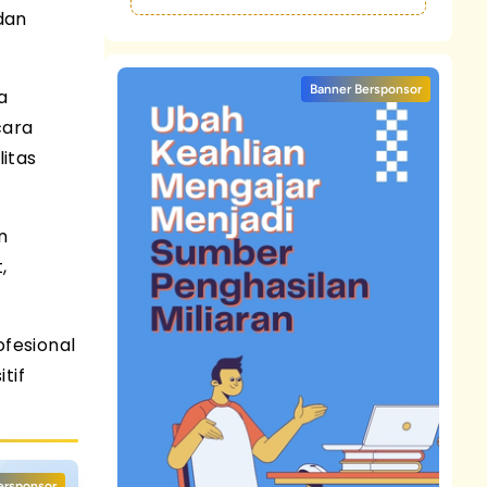
dan
Banner Bersponsor
a
cara
litas
n
,
ofesional
tif
ersponsor