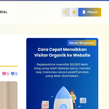
RIAL
Masuk
Search
Banner Bersponsor
0
0