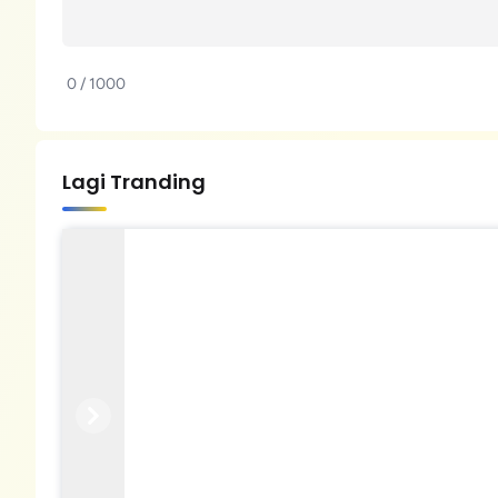
0 / 1000
Lagi Tranding
Previous
Next