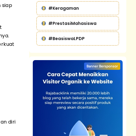
 siap
#Keragaman
#PrestasiMahasiswa
t
nya.
#BeasiswaLPDP
erkuat
Banner Bersponsor
n diri