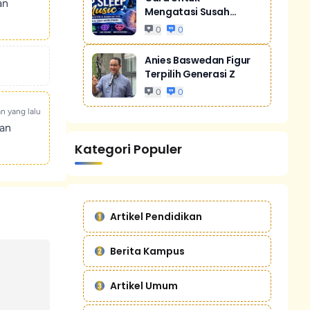
an
Mengatasi Susah
Tidur Akibat Stres
0
0
Anies Baswedan Figur
Terpilih Generasi Z
0
0
an yang lalu
kan
Kategori Populer
Artikel Pendidikan
Berita Kampus
Artikel Umum