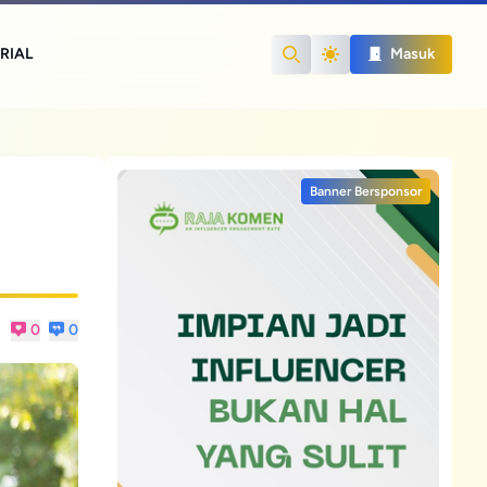
RIAL
Masuk
Search
Banner Bersponsor
0
0