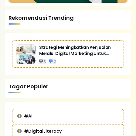
Rekomendasi Trending
Strategi Meningkatkan Penjualan
Melalui Digital Marketing Untuk
Bisnis Yang Lebih Kompetitif
0
0
Tagar Populer
#AI
#DigitalLiteracy