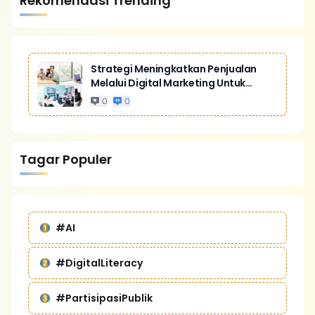
Rekomendasi Trending
Strategi Meningkatkan Penjualan
Melalui Digital Marketing Untuk
Bisnis Yang Lebih Kompetitif
0
0
Tagar Populer
#AI
#DigitalLiteracy
#PartisipasiPublik