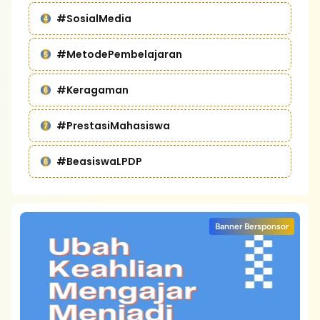
#SosialMedia
#MetodePembelajaran
#Keragaman
#PrestasiMahasiswa
#BeasiswaLPDP
Banner Bersponsor