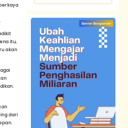
mperkaya
.
Banner Bersponsor
dikit
na itu,
ru akan
bagai
tan
dikan.
kan
ing dari
epan.