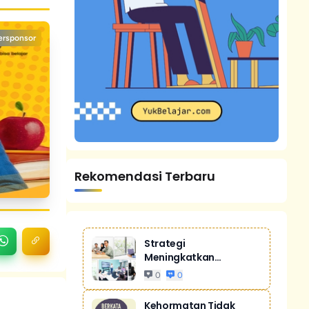
ersponsor
Rekomendasi Terbaru
Strategi
Meningkatkan
Penjualan Melalui
0
0
Digital Ma...
Kehormatan Tidak