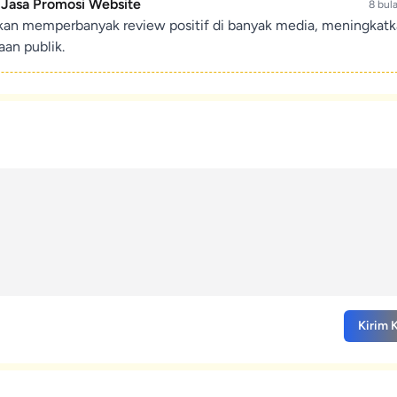
- Jasa Promosi Website
8 bul
ikan memperbanyak review positif di banyak media, meningkat
an publik.
Kirim 