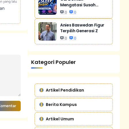
an yang lalu
Mengatasi Susah
kan
Tidur Akibat Stres
0
0
Anies Baswedan Figur
Terpilih Generasi Z
0
0
Kategori Populer
Artikel Pendidikan
Berita Kampus
Komentar
Artikel Umum