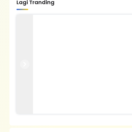
Lagi Tranding
Previous
Next