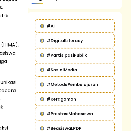
s.
l di
#AI
#DigitalLiteracy
 (HIMA),
hasiswa
#PartisipasiPublik
gga
#SosialMedia
unikasi
#MetodePembelajaran
 secara
n
#Keragaman
ik
#PrestasiMahasiswa
aksi
#BeasiswaLPDP