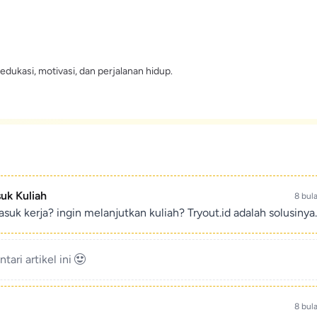
edukasi, motivasi, dan perjalanan hidup.
suk Kuliah
8 bul
suk kerja? ingin melanjutkan kuliah? Tryout.id adalah solusinya.
ari artikel ini
8 bul