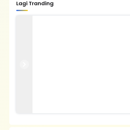
Lagi Tranding
Previous
Next