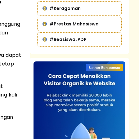
n
#Keragaman
tanggung
#PrestasiMahasiswa
ari
#BeasiswaLPDP
wa dapat
 tetap
Banner Bersponsor
at
ng kali
engan