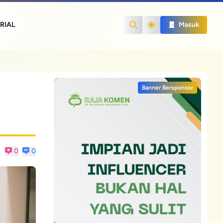
RIAL
Masuk
Search
Banner Bersponsor
0
0