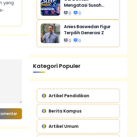
un yang
Mengatasi Susah
s-
Tidur Akibat Stres
0
0
Anies Baswedan Figur
Terpilih Generasi Z
0
0
Kategori Populer
Artikel Pendidikan
Berita Kampus
Komentar
Artikel Umum