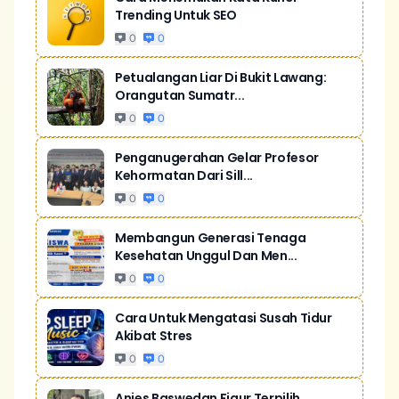
Trending Untuk SEO
0
0
Petualangan Liar Di Bukit Lawang:
Orangutan Sumatr...
0
0
Penganugerahan Gelar Profesor
Kehormatan Dari Sill...
0
0
Membangun Generasi Tenaga
Kesehatan Unggul Dan Men...
0
0
Cara Untuk Mengatasi Susah Tidur
Akibat Stres
0
0
Anies Baswedan Figur Terpilih