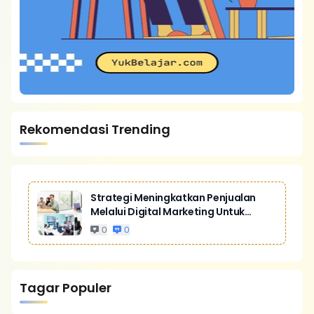
Rekomendasi Trending
Strategi Meningkatkan Penjualan
Melalui Digital Marketing Untuk
Bisnis Yang Lebih Kompetitif
0
0
Tagar Populer