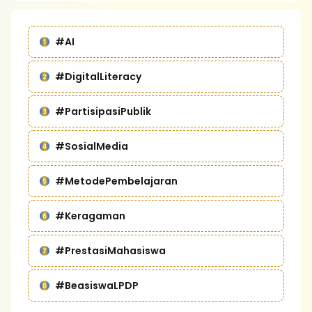
#AI
#DigitalLiteracy
#PartisipasiPublik
#SosialMedia
#MetodePembelajaran
#Keragaman
#PrestasiMahasiswa
#BeasiswaLPDP