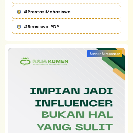
#PrestasiMahasiswa
#BeasiswaLPDP
Banner Bersponsor