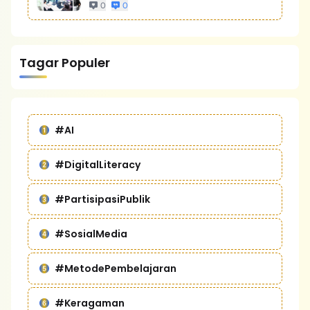
Bisnis Yang Lebih Kompetitif
0
0
Tagar Populer
#AI
#DigitalLiteracy
#PartisipasiPublik
#SosialMedia
#MetodePembelajaran
#Keragaman