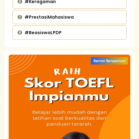
#Keragaman
#PrestasiMahasiswa
#BeasiswaLPDP
Banner Bersponsor