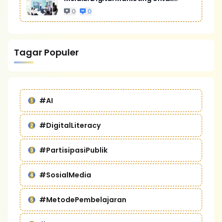
Bisnis Yang Lebih Kompetitif
0
0
Tagar Populer
#AI
#DigitalLiteracy
#PartisipasiPublik
#SosialMedia
#MetodePembelajaran