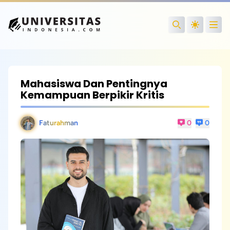
Open
Search
Mahasiswa Dan Pentingnya
Kemampuan Berpikir Kritis
Faturahman
0
0