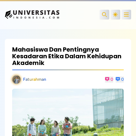
Open
Search
Mahasiswa Dan Pentingnya
Kesadaran Etika Dalam Kehidupan
Akademik
Faturahman
0
0