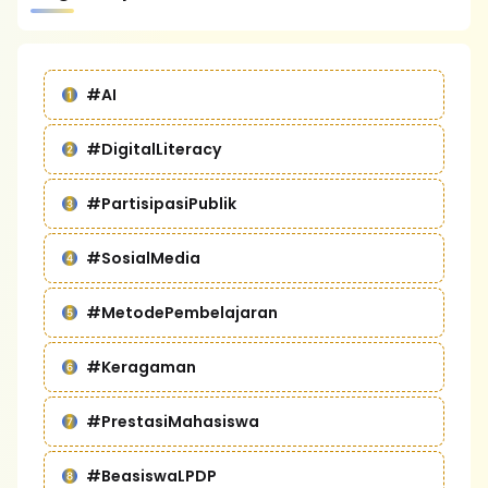
#AI
#DigitalLiteracy
#PartisipasiPublik
#SosialMedia
#MetodePembelajaran
#Keragaman
#PrestasiMahasiswa
#BeasiswaLPDP