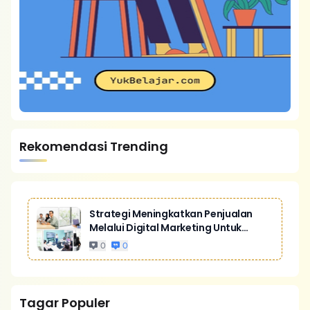
Rekomendasi Trending
Strategi Meningkatkan Penjualan
Melalui Digital Marketing Untuk
Bisnis Yang Lebih Kompetitif
0
0
Tagar Populer