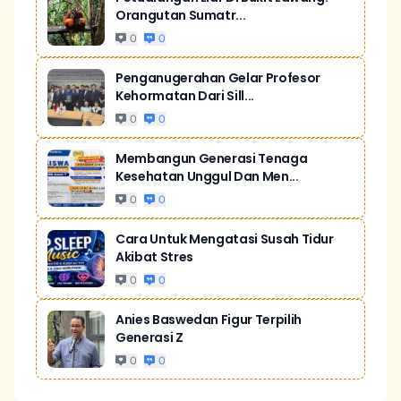
Orangutan Sumatr...
0
0
Penganugerahan Gelar Profesor
Kehormatan Dari Sill...
0
0
Membangun Generasi Tenaga
Kesehatan Unggul Dan Men...
0
0
Cara Untuk Mengatasi Susah Tidur
Akibat Stres
0
0
Anies Baswedan Figur Terpilih
Generasi Z
0
0