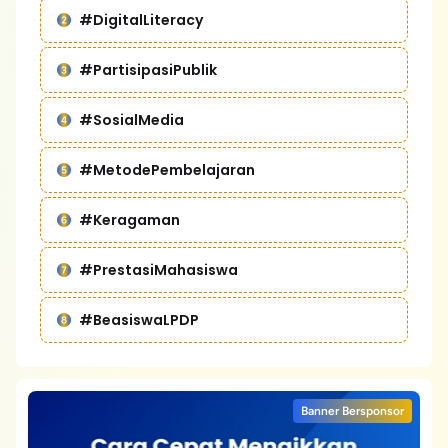
#DigitalLiteracy
#PartisipasiPublik
#SosialMedia
#MetodePembelajaran
#Keragaman
#PrestasiMahasiswa
#BeasiswaLPDP
Banner Bersponsor