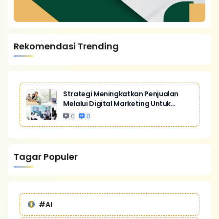
Rekomendasi Trending
Strategi Meningkatkan Penjualan
Melalui Digital Marketing Untuk
Bisnis Yang Lebih Kompetitif
0
0
Tagar Populer
#AI