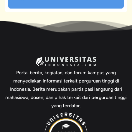
Portal berita, kegiatan, dan forum kampus yang
menyediakan informasi terkait perguruan tinggi di
Indonesia. Berita merupakan partisipasi langsung dari
mahasiswa, dosen, dan pihak terkait dari perguruan tinggi
yang terdatar.