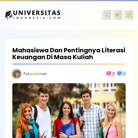
Open
Search
Mahasiswa Dan Pentingnya Literasi
Keuangan Di Masa Kuliah
Faturahman
0
0