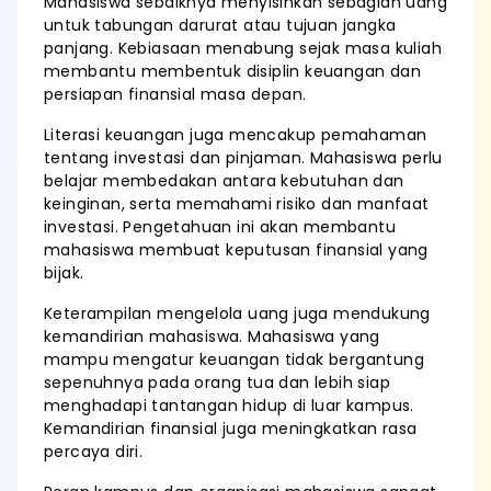
Mahasiswa sebaiknya menyisihkan sebagian uang
untuk tabungan darurat atau tujuan jangka
panjang. Kebiasaan menabung sejak masa kuliah
membantu membentuk disiplin keuangan dan
persiapan finansial masa depan.
Literasi keuangan juga mencakup pemahaman
tentang investasi dan pinjaman. Mahasiswa perlu
belajar membedakan antara kebutuhan dan
keinginan, serta memahami risiko dan manfaat
investasi. Pengetahuan ini akan membantu
mahasiswa membuat keputusan finansial yang
bijak.
Keterampilan mengelola uang juga mendukung
kemandirian mahasiswa. Mahasiswa yang
mampu mengatur keuangan tidak bergantung
sepenuhnya pada orang tua dan lebih siap
menghadapi tantangan hidup di luar kampus.
Kemandirian finansial juga meningkatkan rasa
percaya diri.