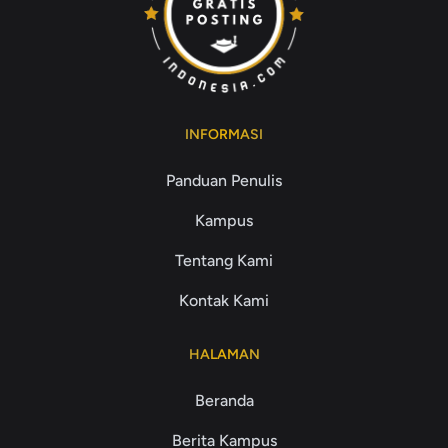
INFORMASI
Panduan Penulis
Kampus
Tentang Kami
Kontak Kami
HALAMAN
Beranda
Berita Kampus