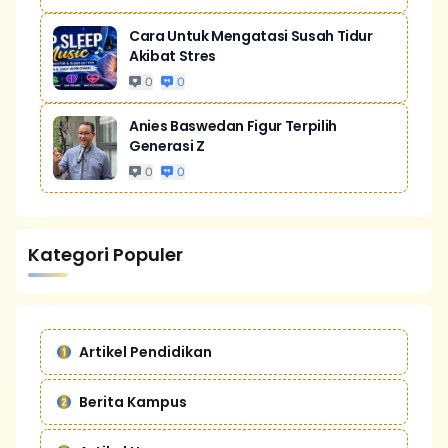
Cara Untuk Mengatasi Susah Tidur
Akibat Stres
0
0
Anies Baswedan Figur Terpilih
Generasi Z
0
0
Kategori Populer
Artikel Pendidikan
Berita Kampus