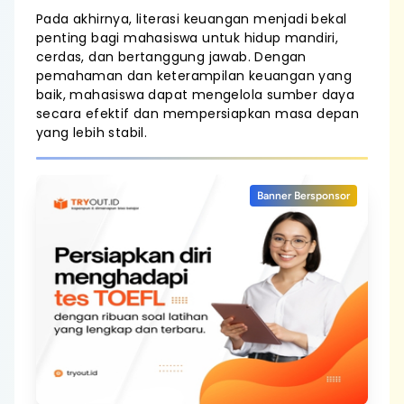
Pada akhirnya, literasi keuangan menjadi bekal
penting bagi mahasiswa untuk hidup mandiri,
cerdas, dan bertanggung jawab. Dengan
pemahaman dan keterampilan keuangan yang
baik, mahasiswa dapat mengelola sumber daya
secara efektif dan mempersiapkan masa depan
yang lebih stabil.
Banner Bersponsor