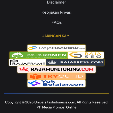
Disclaimer
Kebijakan Privasi
FAQs
JARINGAN KAMI
Copyright © 2026 UniversitasIndonesia.com. All Rights Reserved.
PT. Media Promosi Online