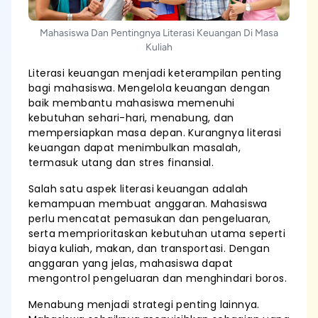
Mahasiswa Dan Pentingnya Literasi Keuangan Di Masa
Kuliah
Literasi keuangan menjadi keterampilan penting
bagi mahasiswa. Mengelola keuangan dengan
baik membantu mahasiswa memenuhi
kebutuhan sehari-hari, menabung, dan
mempersiapkan masa depan. Kurangnya literasi
keuangan dapat menimbulkan masalah,
termasuk utang dan stres finansial.
Salah satu aspek literasi keuangan adalah
kemampuan membuat anggaran. Mahasiswa
perlu mencatat pemasukan dan pengeluaran,
serta memprioritaskan kebutuhan utama seperti
biaya kuliah, makan, dan transportasi. Dengan
anggaran yang jelas, mahasiswa dapat
mengontrol pengeluaran dan menghindari boros.
Menabung menjadi strategi penting lainnya.