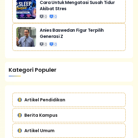
Cara Untuk Mengatasi Susah Tidur
Akibat Stres
0
0
Anies Baswedan Figur Terpilih
Generasi Z
0
0
Kategori Populer
Artikel Pendidikan
Berita Kampus
Artikel Umum