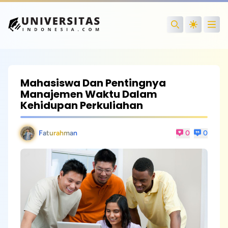
Open
Search
Mahasiswa Dan Pentingnya
Manajemen Waktu Dalam
Kehidupan Perkuliahan
Faturahman
0
0