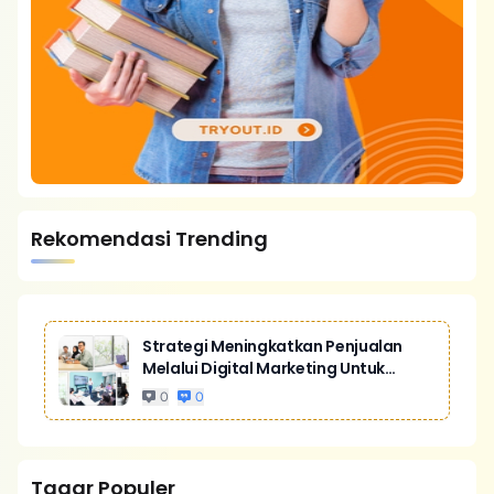
Rekomendasi Trending
Strategi Meningkatkan Penjualan
Melalui Digital Marketing Untuk
Bisnis Yang Lebih Kompetitif
0
0
Tagar Populer