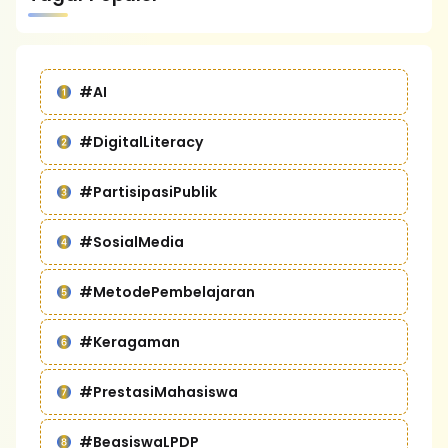
#AI
#DigitalLiteracy
#PartisipasiPublik
#SosialMedia
#MetodePembelajaran
#Keragaman
#PrestasiMahasiswa
#BeasiswaLPDP