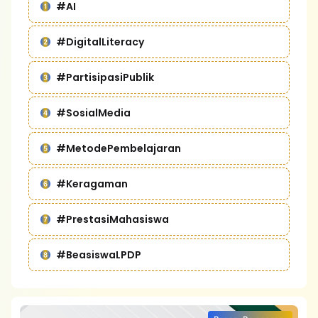
#AI
#DigitalLiteracy
#PartisipasiPublik
#SosialMedia
#MetodePembelajaran
#Keragaman
#PrestasiMahasiswa
#BeasiswaLPDP