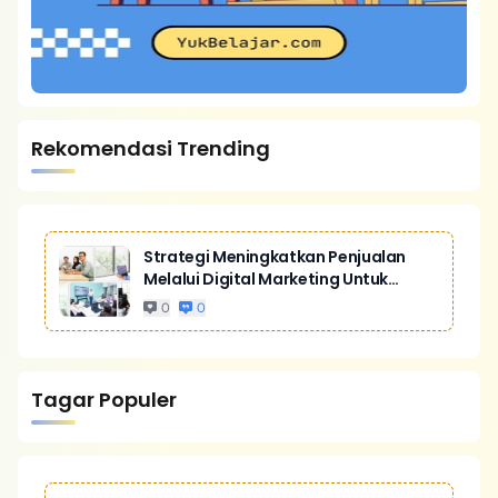
Rekomendasi Trending
Strategi Meningkatkan Penjualan
Melalui Digital Marketing Untuk
Bisnis Yang Lebih Kompetitif
0
0
Tagar Populer