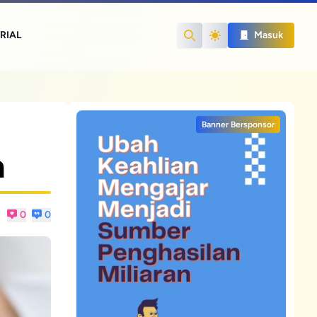
RIAL
Masuk
Search
Banner Bersponsor
n
0
0