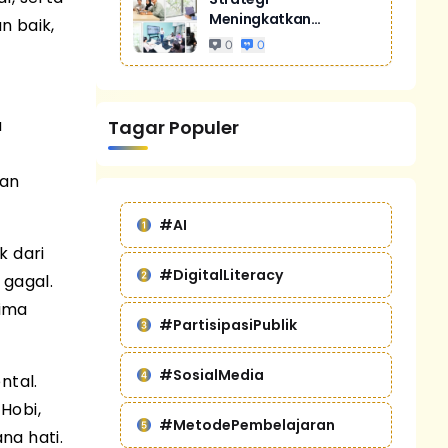
Meningkatkan
n baik,
Penjualan Melalui
0
0
Digital Marketing
Untuk Bisnis Yang
Lebih Kompetitif
a
Tagar Populer
dan
#AI
k dari
#DigitalLiteracy
 gagal.
rima
#PartisipasiPublik
#SosialMedia
ntal.
Hobi,
#MetodePembelajaran
na hati.