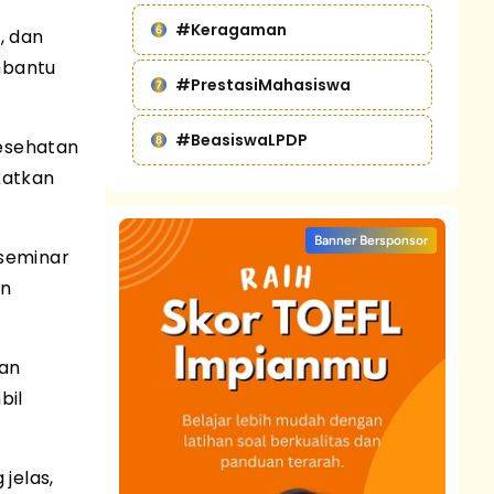
#Keragaman
, dan
mbantu
#PrestasiMahasiswa
#BeasiswaLPDP
esehatan
katkan
Banner Bersponsor
seminar
an
gan
bil
jelas,