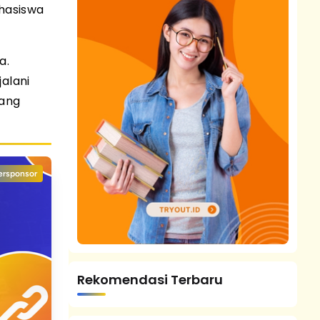
hasiswa
a.
alani
bang
ersponsor
Rekomendasi Terbaru