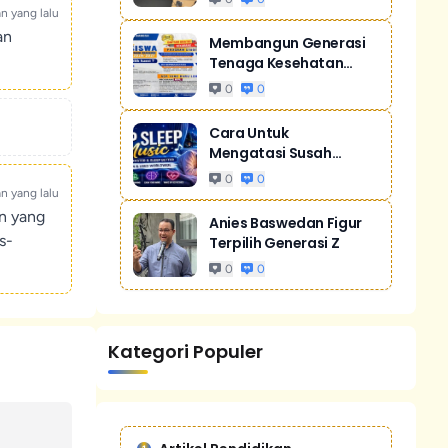
an yang lalu
an
Membangun Generasi
Tenaga Kesehatan
Unggul Dan Men...
0
0
Cara Untuk
Mengatasi Susah
Tidur Akibat Stres
0
0
an yang lalu
un yang
Anies Baswedan Figur
s-
Terpilih Generasi Z
0
0
Kategori Populer