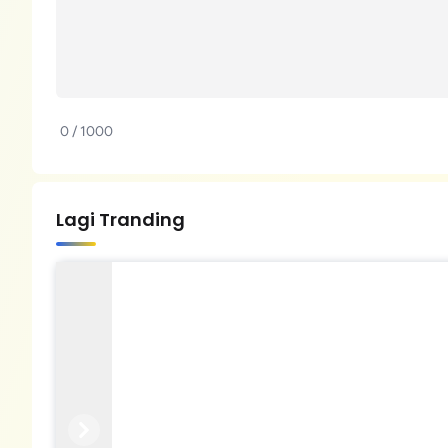
0 / 1000
Lagi Tranding
Previous
Next