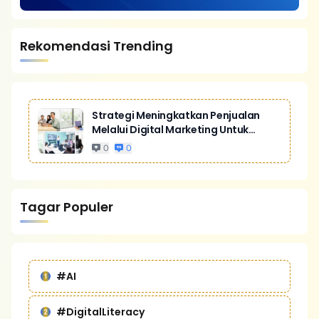
Rekomendasi Trending
Strategi Meningkatkan Penjualan
Melalui Digital Marketing Untuk
Bisnis Yang Lebih Kompetitif
0
0
Tagar Populer
#AI
#DigitalLiteracy