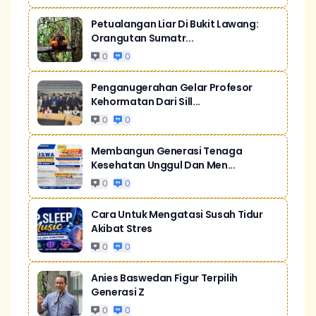
Petualangan Liar Di Bukit Lawang:
Orangutan Sumatr...
0
0
Penganugerahan Gelar Profesor
Kehormatan Dari Sill...
0
0
Membangun Generasi Tenaga
Kesehatan Unggul Dan Men...
0
0
Cara Untuk Mengatasi Susah Tidur
Akibat Stres
0
0
Anies Baswedan Figur Terpilih
Generasi Z
0
0