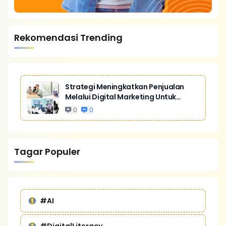
Rekomendasi Trending
Strategi Meningkatkan Penjualan
Melalui Digital Marketing Untuk
Bisnis Yang Lebih Kompetitif
0
0
Tagar Populer
#AI