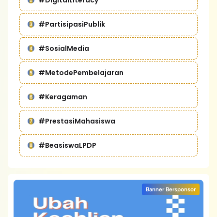
#DigitalLiteracy
#PartisipasiPublik
#SosialMedia
#MetodePembelajaran
#Keragaman
#PrestasiMahasiswa
#BeasiswaLPDP
Banner Bersponsor