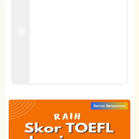
Previous
Next
Banner Bersponsor