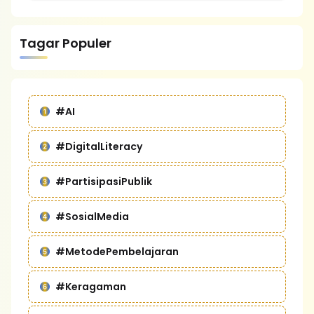
Tagar Populer
#AI
#DigitalLiteracy
#PartisipasiPublik
#SosialMedia
#MetodePembelajaran
#Keragaman