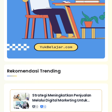
Rekomendasi Trending
Strategi Meningkatkan Penjualan
Melalui Digital Marketing Untuk
Bisnis Yang Lebih Kompetitif
0
0