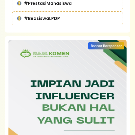
#PrestasiMahasiswa
#BeasiswaLPDP
Banner Bersponsor