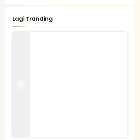
Lagi Tranding
Previous
Next