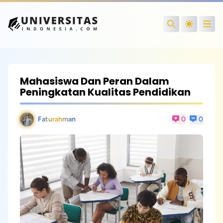
Open
Search
Mahasiswa Dan Peran Dalam
Peningkatan Kualitas Pendidikan
Faturahman
0
0