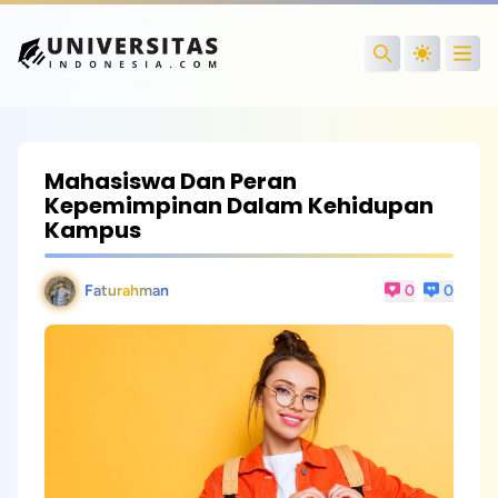
Open
Search
Mahasiswa Dan Peran
Kepemimpinan Dalam Kehidupan
Kampus
Faturahman
0
0