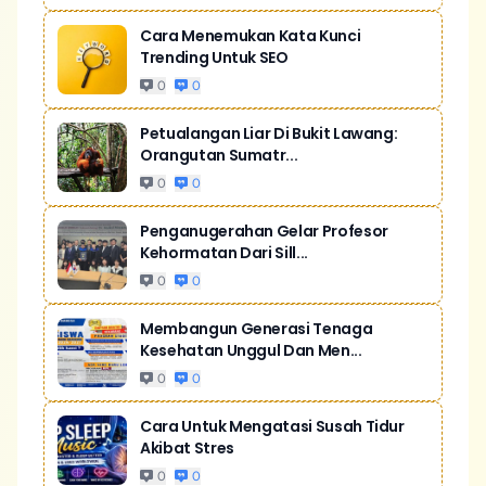
Cara Menemukan Kata Kunci
Trending Untuk SEO
0
0
Petualangan Liar Di Bukit Lawang:
Orangutan Sumatr...
0
0
Penganugerahan Gelar Profesor
Kehormatan Dari Sill...
0
0
Membangun Generasi Tenaga
Kesehatan Unggul Dan Men...
0
0
Cara Untuk Mengatasi Susah Tidur
Akibat Stres
0
0