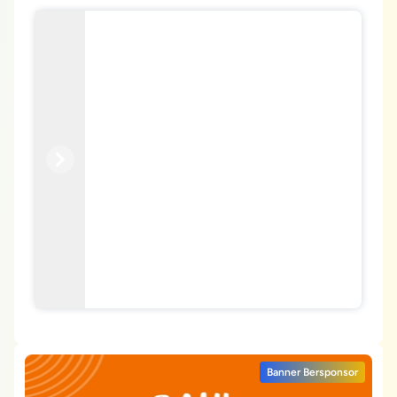
Previous
Next
Banner Bersponsor