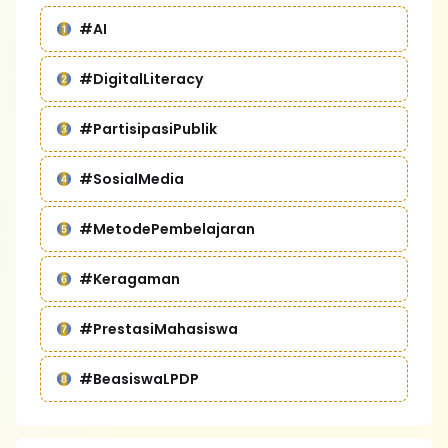
#AI
#DigitalLiteracy
#PartisipasiPublik
#SosialMedia
#MetodePembelajaran
#Keragaman
#PrestasiMahasiswa
#BeasiswaLPDP