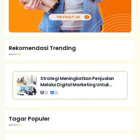
Rekomendasi Trending
Strategi Meningkatkan Penjualan
Melalui Digital Marketing Untuk
Bisnis Yang Lebih Kompetitif
0
0
Tagar Populer