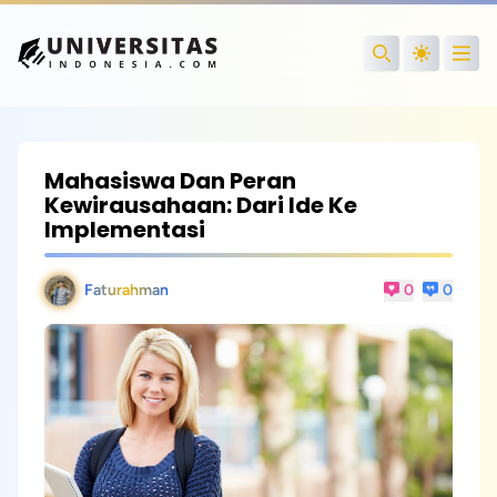
Open
Search
Mahasiswa Dan Peran
Kewirausahaan: Dari Ide Ke
Implementasi
Faturahman
0
0