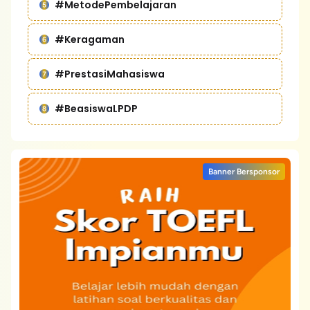
#MetodePembelajaran
#Keragaman
#PrestasiMahasiswa
#BeasiswaLPDP
Banner Bersponsor