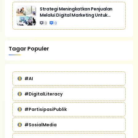
Strategi Meningkatkan Penjualan
Melalui Digital Marketing Untuk
Bisnis Yang Lebih Kompetitif
0
0
Tagar Populer
#AI
#DigitalLiteracy
#PartisipasiPublik
#SosialMedia